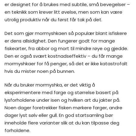
er designet for å brukes med subtile, små bevegelser –
en teknikk som krever litt øvelse, men som kan være
utrolig produktiv når du først får tak på det.
Det som gjør mormyshkaen så populær blant isfiskere
er dens allsidighet. Den fungerer godt for mange
fiskearter, fra abbor og mort til mindre røye og gjedde.
Den er også svært kostnadseffektiv – du får mange
mormyshkaer for få penger, så det er ikke katastrofalt
hvis du mister noen på bunnen.
Når du bruker mormyshka, er det viktig å
eksperimentere med farge og størrelse basert på
lysforholdene under isen og hvilken art du jakter på.
Noen dager foretrekker fisken mørkere farger, andre
dager lyst sølv eller gull. En god startsamling bør
inneholde flere varianter slik at du kan tilpasse deg
forholdene.