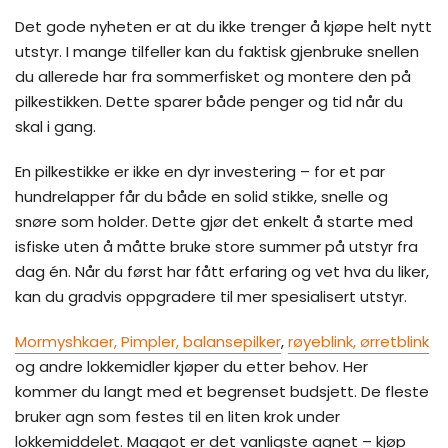
Det gode nyheten er at du ikke trenger å kjøpe helt nytt
utstyr. I mange tilfeller kan du faktisk gjenbruke snellen
du allerede har fra sommerfisket og montere den på
pilkestikken. Dette sparer både penger og tid når du
skal i gang.
En pilkestikke er ikke en dyr investering – for et par
hundrelapper får du både en solid stikke, snelle og
snøre som holder. Dette gjør det enkelt å starte med
isfiske uten å måtte bruke store summer på utstyr fra
dag én. Når du først har fått erfaring og vet hva du liker,
kan du gradvis oppgradere til mer spesialisert utstyr.
Mormyshkaer, Pimpler, balansepilker
,
røyeblink, ørretblink
og andre lokkemidler kjøper du etter behov. Her
kommer du langt med et begrenset budsjett. De fleste
bruker agn som festes til en liten krok under
lokkemiddelet. Maggot er det vanligste agnet – kjøp