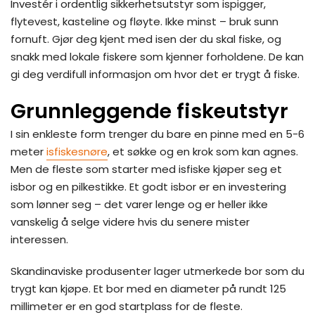
Investér i ordentlig sikkerhetsutstyr som ispigger,
flytevest, kasteline og fløyte. Ikke minst – bruk sunn
fornuft. Gjør deg kjent med isen der du skal fiske, og
snakk med lokale fiskere som kjenner forholdene. De kan
gi deg verdifull informasjon om hvor det er trygt å fiske.
Grunnleggende fiskeutstyr
I sin enkleste form trenger du bare en pinne med en 5-6
meter
isfiskesnøre
, et søkke og en krok som kan agnes.
Men de fleste som starter med isfiske kjøper seg et
isbor og en pilkestikke. Et godt isbor er en investering
som lønner seg – det varer lenge og er heller ikke
vanskelig å selge videre hvis du senere mister
interessen.
Skandinaviske produsenter lager utmerkede bor som du
trygt kan kjøpe. Et bor med en diameter på rundt 125
millimeter er en god startplass for de fleste.