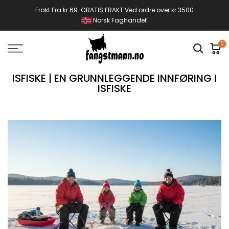
Gå
Frakt Fra kr 69. GRATIS FRAKT Ved ordre over kr 3500
Norsk Faghandel!
til
innhold
0
ISFISKE | EN GRUNNLEGGENDE INNFØRING I
ISFISKE