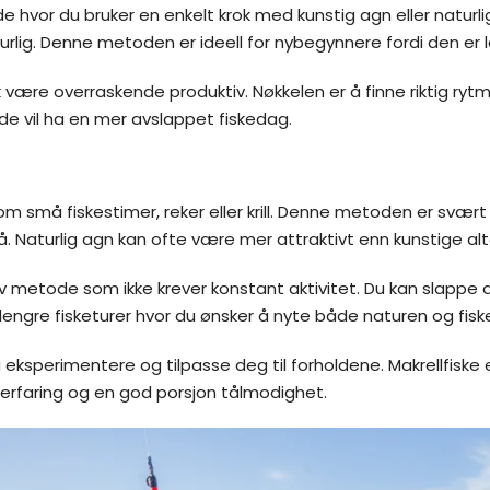
 hvor du bruker en enkelt krok med kunstig agn eller naturl
lig. Denne metoden er ideell for nybegynnere fordi den er le
k være overraskende produktiv. Nøkkelen er å finne riktig ryt
e vil ha en mer avslappet fiskedag.
 små fiskestimer, reker eller krill. Denne metoden er svært e
. Naturlig agn kan ofte være mer attraktivt enn kunstige alte
 metode som ikke krever konstant aktivitet. Du kan slappe a
lengre fisketurer hvor du ønsker å nyte både naturen og fiske
å eksperimentere og tilpasse deg til forholdene. Makrellfisk
erfaring og en god porsjon tålmodighet.