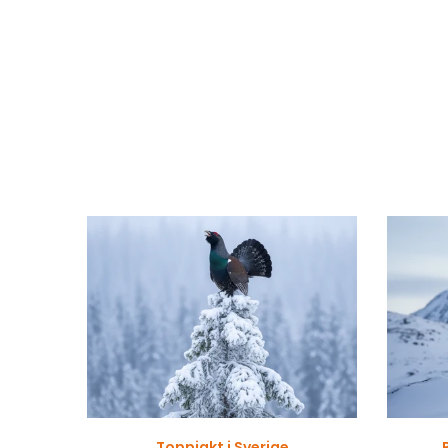
lstiller
Toppjakt i Sverige