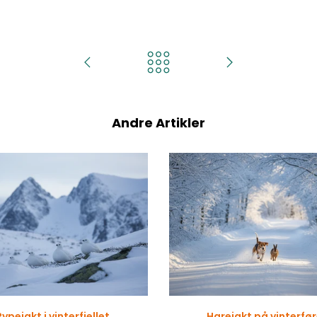
Andre Artikler
Rypejakt i vinterfjellet
Harejakt på vinterfø