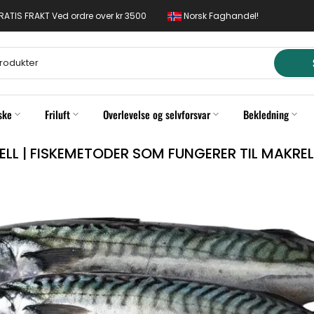
 GRATIS FRAKT Ved ordre over kr 3500
Norsk Faghandel!
ske
Friluft
Overlevelse og selvforsvar
Bekledning
LL | FISKEMETODER SOM FUNGERER TIL MAKREL