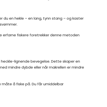
r du en hekle – en lang, tynn stang – og kaster
m svømmer.
ge erfarne fiskere foretrekker denne metoden
 heckle-lignende bevegelse. Dette skaper en
 med mindre dybde eller når makrellen er mindre
v måte å fiske på. Du får umiddelbar