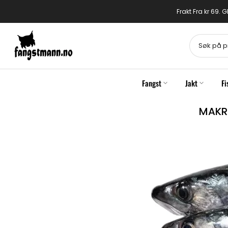
Gå
Frakt Fra kr 69.
til
innhold
Fangst
Jakt
Fi
MAKRE