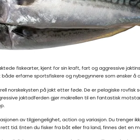
tede fiskearter, kjent for sin kraft, fart og aggressive jaktin
ant både erfarne sportsfiskere og nybegynnere som ønsker å 
rell norskekysten på jakt etter føde. De er pelagiske rovfisk
ressive jaktadferden gjør makrellen til en fantastisk motsta
p.
jonen av tilgjengelighet, action og variasjon. Du trenger ikk
il rett tid. Enten du fisker fra båt eller fra land, finnes de