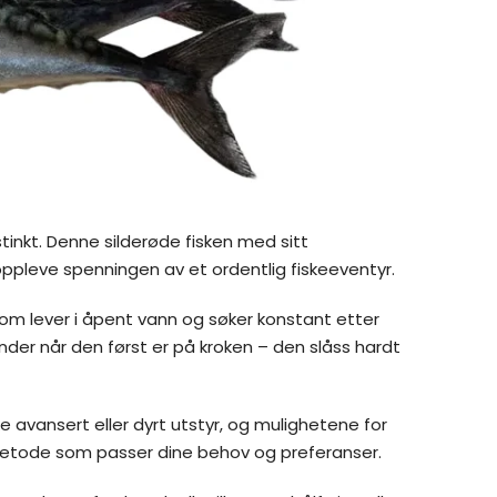
stinkt. Denne silderøde fisken med sitt
oppleve spenningen av et ordentlig fiskeeventyr.
 som lever i åpent vann og søker konstant etter
nder når den først er på kroken – den slåss hardt
e avansert eller dyrt utstyr, og mulighetene for
t en metode som passer dine behov og preferanser.