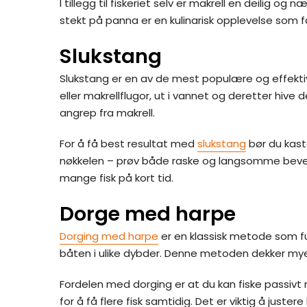
I tillegg til fiskeriet selv er makrell en deilig o
stekt på panna er en kulinarisk opplevelse som 
Slukstang
Slukstang er en av de mest populære og effek
eller makrellflugor, ut i vannet og deretter hive
angrep fra makrell.
For å få best resultat med
slukstang
bør du kast
nøkkelen – prøv både raske og langsomme beveg
mange fisk på kort tid.
Dorge med harpe
Dorging med harpe
er en klassisk metode som fun
båten i ulike dybder. Denne metoden dekker mye 
Fordelen med dorging er at du kan fiske passivt
for å få flere fisk samtidig. Det er viktig å ju