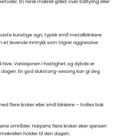
toder. En fersk makrell grillet over bålfyring eller
kaste kunstige agn, typisk små metallblinkere
en et levende inntrykk som trigrer aggressive
 hive. Variasjonen i hastighet og dybde er
 dagen. En god slukstang-sesong kan gi deg
d flere kroker eller små blinkere – trolles bak
rre områder. Harpens flere kroker øker sjansen
 makrellen holder til den dagen.