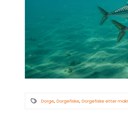
Dorge
,
Dorgefiske
,
Dorgefiske etter makr