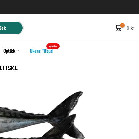
0
Søk
0 kr
Nyheter
Optikk
Ukens Tilbud
LFISKE