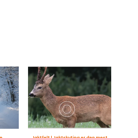
re
Jaktfelt | Jaktskyting er den mest