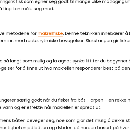
g næringsrik fisk som egner seg godt til mange ulike matlagingsme
få ting kan måle seg med.
tive metodene for
makrellfiske
. Denne teknikken innebærer å 
 dem inn med raske, rytmiske bevegelser. Slukstangen gir fisk
e så langt som mulig og la agnet synke litt før du begynner å
elser for å finne ut hva makrellen responderer best på den
gerer særlig godt når du fisker fra båt. Harpen – en rekke me
vann og er effektiv når makrellen er spredt ut.
 mens båten beveger seg, noe som gjør det mulig å dekke stø
stere hastigheten på båten og dybden på harpen basert på hvor