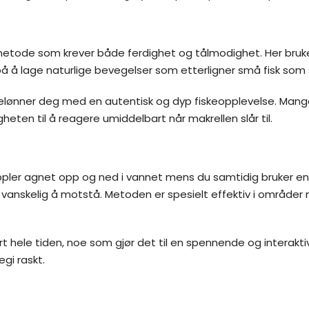
 metode som krever både ferdighet og tålmodighet. Her bruke
t på å lage naturlige bevegelser som etterligner små fisk so
 belønner deg med en autentisk og dyp fiskeopplevelse. Man
gheten til å reagere umiddelbart når makrellen slår til.
ppler agnet opp og ned i vannet mens du samtidig bruker en
vanskelig å motstå. Metoden er spesielt effektiv i områder
rt hele tiden, noe som gjør det til en spennende og interakti
egi raskt.