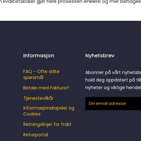
n kvalitetskoker gjør hele prosessen enklere og mer behagelig
Informasjon
Nyhetsbrev
FAQ - Ofte stilte
Abonner på vårt nyhetsb
spørsmål
hold deg oppdatert på til
nyheter og viktige hende
Betale med Faktura?
Tjenestevilkår
Informasjonskapsler og
Cookies
Retningslinjer for frakt
Returportal