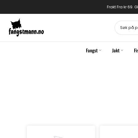
Gå
Frakt Fra kr 69.
til
innhold
Fangst
Jakt
Fi