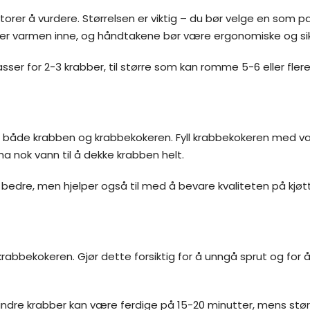
ktorer å vurdere. Størrelsen er viktig – du bør velge en som p
lder varmen inne, og håndtakene bør være ergonomiske og sik
ser for 2-3 krabber, til større som kan romme 5-6 eller flere
rede både krabben og krabbekokeren. Fyll krabbekokeren me
ha nok vann til å dekke krabben helt.
n bedre, men hjelper også til med å bevare kvaliteten på kjøtt
 krabbekokeren. Gjør dette forsiktig for å unngå sprut og for 
ndre krabber kan være ferdige på 15-20 minutter, mens størr