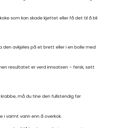
oke som kan skade kjøttet eller få det til å bli
La den avkjøles på et brett eller i en bolle med
men resultatet er verd innsatsen – fersk, søtt
t krabbe, må du tine den fullstendig før
le i varmt vann enn å overkok.