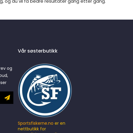
, og du vil få bedre resultater gang etter gang.
Vår søsterbutikk
rev og
bud,
lser
Sportsfiskerne.no
er en
nettbutikk for