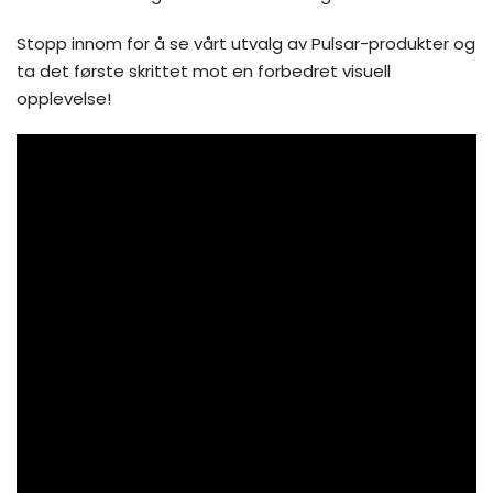
Stopp innom for å se vårt utvalg av Pulsar-produkter og
ta det første skrittet mot en forbedret visuell
opplevelse!