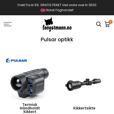
Gå
Frakt Fra kr 69. GRATIS FRAKT Ved ordre over kr 3500
Norsk Faghandel!
til
innhold
0
Pulsar optikk
Termisk
Håndholdt
Kikkertsikte
Kikkert