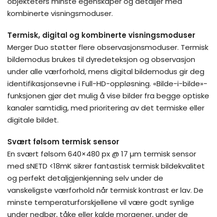
objekteters minste egenskaper og detaljer med
kombinerte visningsmoduser.
Termisk, digital og kombinerte visningsmoduser
Merger Duo støtter flere observasjonsmoduser. Termisk
bildemodus brukes til dyredeteksjon og observasjon
under alle værforhold, mens digital bildemodus gir deg
identifikasjonsevne i Full-HD-oppløsning. «Bilde-i-bilde»-
funksjonen gjør det mulig å vise bilder fra begge optiske
kanaler samtidig, med prioritering av det termiske eller
digitale bildet.
Svært følsom termisk sensor
En svært følsom 640×480 px @ 17 µm termisk sensor
med sNETD <18mK sikrer fantastisk termisk bildekvalitet
og perfekt detaljgjenkjenning selv under de
vanskeligste værforhold når termisk kontrast er lav. De
minste temperaturforskjellene vil være godt synlige
under nedbør, tåke eller kalde morgener, under de