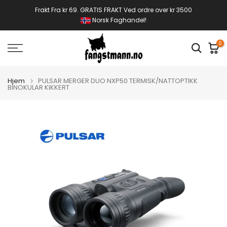
Gå
Frakt Fra kr 69. GRATIS FRAKT Ved ordre over kr 3500
Norsk Faghandel!
til
innhold
0
Hjem
PULSAR MERGER DUO NXP50 TERMISK/NATTOPTIKK
BINOKULAR KIKKERT