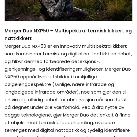
Merger Duo NXP50 – Multispektral termisk kikkert og
nattkikkert
Merger Duo NXP50 er en innovativ multispektral kikkert
som kombinerer termisk og digital nattoptikk i en enhet,
og tilbyr dermed forbedrede deteksjons-,
gjenkjennings- og identifiseringsmuligheter. Merger Duo
NXP50 oppnår kvalitetsbilder i forskjellige
bølgelengdespektre (synlige, nære infrarøde og
langbølgede infrarøde områder), noe som gjør den til
en virkelig allsidig enhet for observasjon når som helst
på døgnet under alle værforhold. Ved å dra nytte av
begge teknologiene, gjør Merger Duo det enkelt å finne
et objekt med termisk bildebehandling, evaluere
terrenget med digital nattoptikk og tydelig identifisere