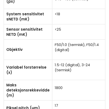
(px)
System sensitivitet
<18
sNETD (mK)
Sensor sensitivitet
<25
NETD (mK)
F50/1.0 (termisk), F50/1.4
Objektiv
(digital)
1.5-12 (digital), 3-24
Variabel forstørrelse
(termisk)
(x)
Maks
1800
deteksjonsrekkevidde
(m)
17
Piksel pitch (µm)