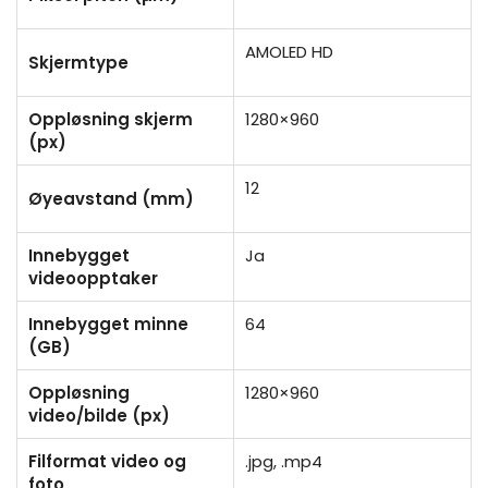
AMOLED HD
Skjermtype
Oppløsning skjerm
1280×960
(px)
12
Øyeavstand (mm)
Innebygget
Ja
videoopptaker
Innebygget minne
64
(GB)
Oppløsning
1280×960
video/bilde (px)
Filformat video og
.jpg, .mp4
foto