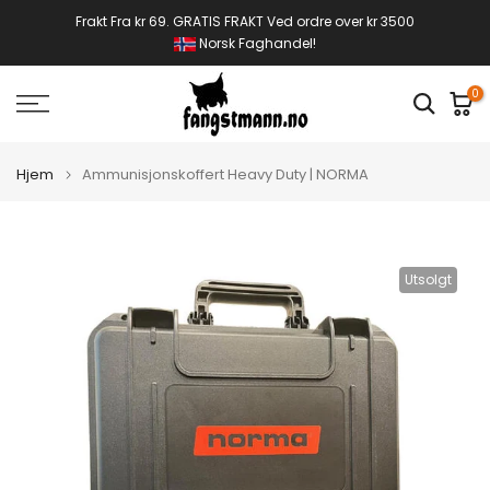
Gå
Frakt Fra kr 69. GRATIS FRAKT Ved ordre over kr 3500
Norsk Faghandel!
til
innhold
0
Hjem
Ammunisjonskoffert Heavy Duty | NORMA
Utsolgt