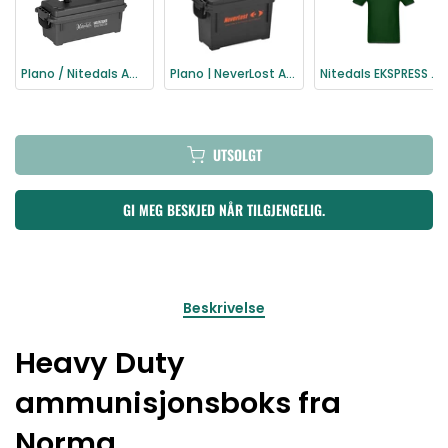
Plano / Nitedals Ammunisjonsboks
Plano | NeverLost Ammunisjonsboks
Nitedals EKSPRESS T-Shirt | Grønn
UTSOLGT
GI MEG BESKJED NÅR TILGJENGELIG.
Beskrivelse
Heavy Duty
ammunisjonsboks fra
Norma