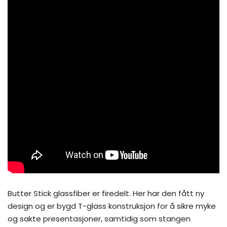
Butter Stick glassfiber er firedelt. Her har den fått ny
design og er bygd
T-glass konstruksjon
for å sikre myke
og sakte presentasjoner, samtidig som stangen