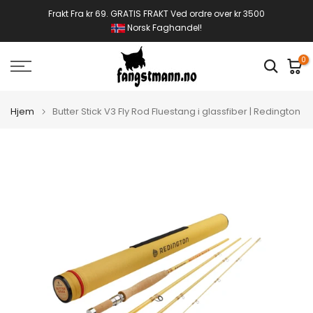
Gå
Frakt Fra kr 69. GRATIS FRAKT Ved ordre over kr 3500
Norsk Faghandel!
til
innhold
0
Hjem
Butter Stick V3 Fly Rod Fluestang i glassfiber | Redington