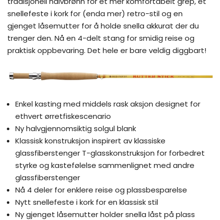
tradisjonell halvbrønn for et mer komfortabelt grep, et
snellefeste i kork for (enda mer) retro-stil og en
gjenget låsemutter for å holde snella akkurat der du
trenger den. Nå en 4-delt stang for smidig reise og
praktisk oppbevaring. Det hele er bare veldig diggbart!
Enkel kasting med middels rask aksjon designet for
ethvert ørretfiskescenario
Ny halvgjennomsiktig solgul blank
Klassisk konstruksjon inspirert av klassiske
glassfiberstenger T-glasskonstruksjon for forbedret
styrke og kastefølelse sammenlignet med andre
glassfiberstenger
Nå 4 deler for enklere reise og plassbesparelse
Nytt snellefeste i kork for en klassisk stil
Ny gjenget låsemutter holder snella låst på plass