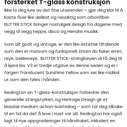
forsterket
T-glass konstruksjon
Ikke la deg lure av det fine utseendet – gjør deg klar til å
kaste fluer like delikat og nøyaktig som crbonfiber.
BUTTER STICK bringer nostalgisk design fra dagene med
vegg til vegg teppe, disco og Hendrix musikk.
Som alt godt og vintage, er den like estetisk tiltalende
som den er morsom og funksjonell. Enten du fisker ørret,
røye, bekkerøye; BUTTER STICK-stangbøyen vil få deg til
å kjøre løs. V3 er tredje utgave av denne serien og er i
fargen Translucent Sunshine Yellow som ser like radikal
ut som den føles i hånden.
Redington sin T-glass-konstruksjon forbedrer den
generelle stangstyrken, og Heritage Design gir et
klassisk medium action-kasteslag – som tar deg tilbake
til en tid da det å leve i nuet var alt. Redington har også
lagt til nye oppgraderinger til håndtaket, inkludert en