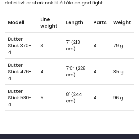
definitivt er sterk nok til å tåle en god fight.
Line
Modell
Length
Parts
Weight
weight
Butter
7' (213
Stick 370-
3
4
79 g
cm)
4
Butter
7’6” (228
Stick 476-
4
4
85 g
cm)
4
Butter
8' (244
Stick 580-
5
4
96 g
cm)
4