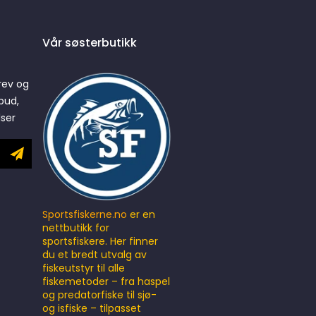
Vår søsterbutikk
rev og
bud,
lser
Sportsfiskerne.no
er en
nettbutikk for
sportsfiskere. Her finner
du et bredt utvalg av
fiskeutstyr til alle
fiskemetoder – fra haspel
og predatorfiske til sjø-
og isfiske – tilpasset