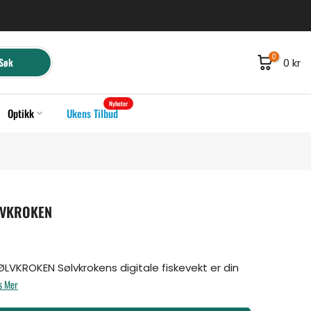
0
Søk
0 kr
Nyheter
Optikk
Ukens Tilbud
ØLVKROKEN
ØLVKROKEN Sølvkrokens digitale fiskevekt er din
s Mer