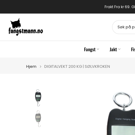
Gå
Frakt Fra kr 69.
til
innhold
Fangst
Jakt
Fi
Hjem
DIGITALVEKT 200 KG | SØLVKROKEN