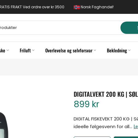
 GRATIS FRAKT Ved ordre over kr 3500
Norsk Faghandel!
ske
Friluft
Overlevelse og selvforsvar
Bekledning
DIGITALVEKT 200 KG | S
899 kr
DIGITAL FISKEVEKT 200 KG | S
Le
ideelle følgesvenn for all...