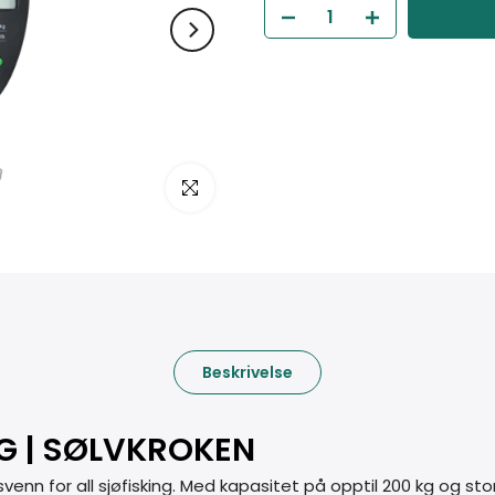
Klikk for å forstørre
Beskrivelse
KG | SØLVKROKEN
svenn for all sjøfisking. Med kapasitet på opptil 200 kg og sto