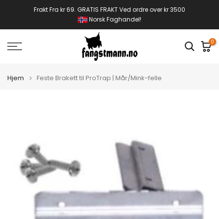
Gå
Frakt Fra kr 69. GRATIS FRAKT Ved ordre over kr 3500
Norsk Faghandel!
til
innhold
0
Hjem
Feste Brakett til ProTrap | Mår/Mink-felle