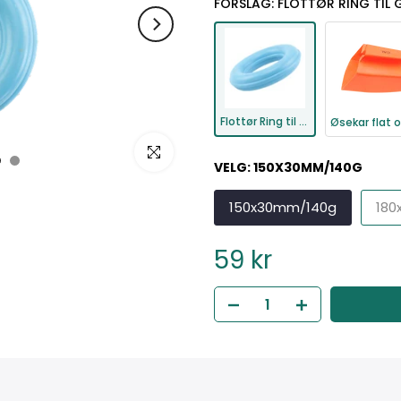
FORSLAG: FLOTTØR RING TIL 
Flottør Ring til garn og teiner
Klikk for å forstørre
VELG:
150X30MM/140G
150x30mm/140g
18
59 kr