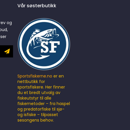
Vår søsterbutikk
rev og
bud,
lser
Sportsfiskerne.no
er en
nettbutikk for
sportsfiskere. Her finner
du et bredt utvalg av
fiskeutstyr til alle
fiskemetoder – fra haspel
og predatorfiske til sjø-
og isfiske – tilpasset
sesongens behov.