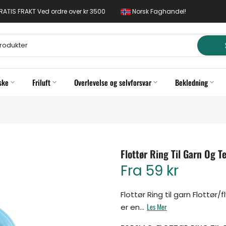
 GRATIS FRAKT Ved ordre over kr 3500
Norsk Faghandel!
ske
Friluft
Overlevelse og selvforsvar
Bekledning
Flottør Ring Til Garn Og T
Fra
59 kr
Flottør Ring til garn Flottør
Les Mer
er en...