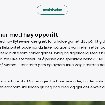
Beskrivelse
einer med høy oppdrift
ed høy flyteevne, designet for å holde garnet ditt på riktig d
fleksibilitet både når du fisker på åpent vann eller setter ga
elig blåse som holder garnet synlig og tilgjengelig. Med sin 
r i tre ulike størrelser for å passe dine spesifikke behov: -
410g/205mm – for større garn og dypere fiske Velg størrelse 
minimal innsats. Monteringen tar bare sekunder, og den robus
 Den ergonomiske ringen gir deg god grep og gjør det enkelt å 