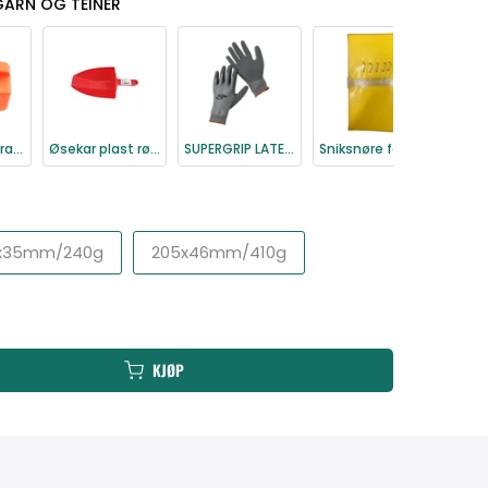
GARN OG TEINER
Øsekar flat orange
Øsekar plast rødt
SUPERGRIP LATEX FISKEHANSKE | SCIERRA
Sniksnøre ferskvann 25m 5 kroker
0x35mm/240g
205x46mm/410g
KJØP