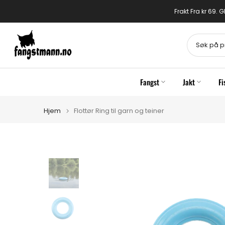
Gå
Frakt Fra kr 69.
til
innhold
Fangst
Jakt
Fi
Hjem
Flottør Ring til garn og teiner