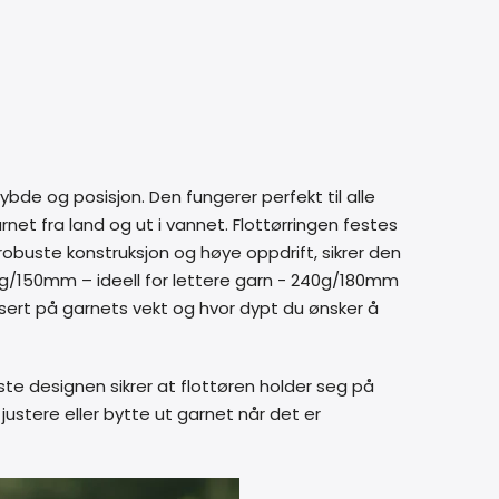
ybde og posisjon. Den fungerer perfekt til alle
rnet fra land og ut i vannet. Flottørringen festes
robuste konstruksjon og høye oppdrift, sikrer den
 140g/150mm – ideell for lettere garn - 240g/180mm
basert på garnets vekt og hvor dypt du ønsker å
te designen sikrer at flottøren holder seg på
justere eller bytte ut garnet når det er