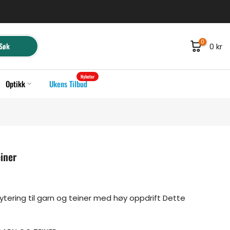
0
Søk
0 kr
Nyheter
Optikk
Ukens Tilbud
einer
/flytering til garn og teiner med høy oppdrift Dette