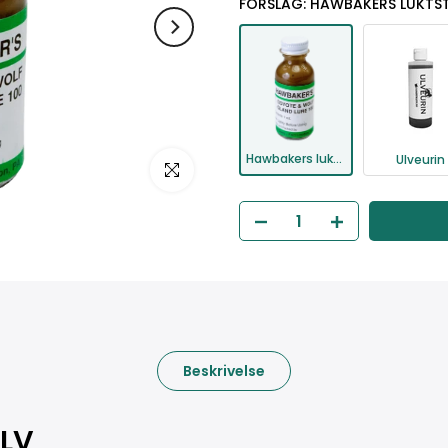
FORSLAG: HAWBAKERS LUKTST
Hawbakers luktstoff til ULV
Ulveurin
Klikk for å forstørre
Beskrivelse
ULV