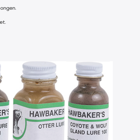
songen.
et.