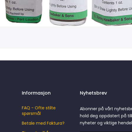
Informasjon
Nyhetsbrev
FAQ - Ofte stilte
Abonner på vårt nyhetsb
spørsmål
hold deg oppdatert på til
nyheter og viktige hende
Betale med Faktura?