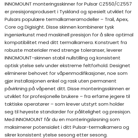
INNOMOUNT monteringsskinner for Pulsar CZ550/CZ557
er presisjonsprodusert i Tyskland og spesielt utviklet for
Pulsars populære termalkameramodeller – Trail, Apex,
Core og Digisight. Disse skinnen kombinerer tysk
ingeniørkunst med maskinell presisjon for å sikre optimal
kompatibilitet med ditt termalkamera. Konstruert fra
robuste materialer med strenge toleranser, leverer
INNOMOUNT-skinnen stabil nullstilling og konsistent
optisk ytelse selv under ekstreme feltforhold. Designet
eliminerer behovet for våpenmodifikasjoner, noe som
gjør installasjonen enkel og rask uten permanent
påvirkning på våpenet ditt. Disse monteringsskinnen er
utviklet for profesjonelle brukere – fra erfarne jegere til
taktiske operatører – som krever utstyrt som holder
seg til høyeste standarder for pålitelighet og presisjon.
Med INNOMOUNT får du en monteringsløsning som
maksimerer potensialet i ditt Pulsar-termalkamera og
sikrer konsistent ytelse sesong etter sesong.