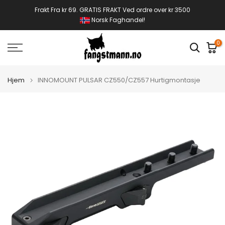
Gå
Frakt Fra kr 69. GRATIS FRAKT Ved ordre over kr 3500
Norsk Faghandel!
til
innhold
0
Hjem
INNOMOUNT PULSAR CZ550/CZ557 Hurtigmontasje