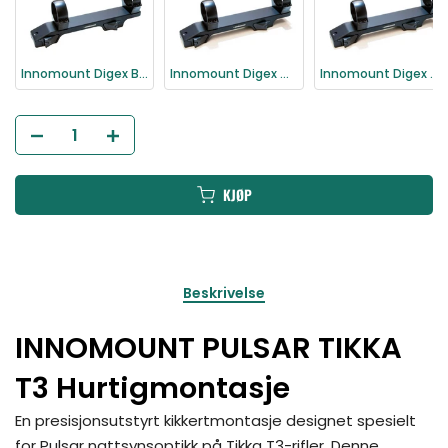
Innomount Digex Blaser Hurtigmontasje
Innomount Digex CZ 550/557 Hurtigmontasje
Innomount Digex Merkel Hurtigmontasje
KJØP
Beskrivelse
INNOMOUNT PULSAR TIKKA
T3 Hurtigmontasje
En presisjonsutstyrt kikkertmontasje designet spesielt
for Pulsar nattsynsoptikk på Tikka T3-rifler. Denne