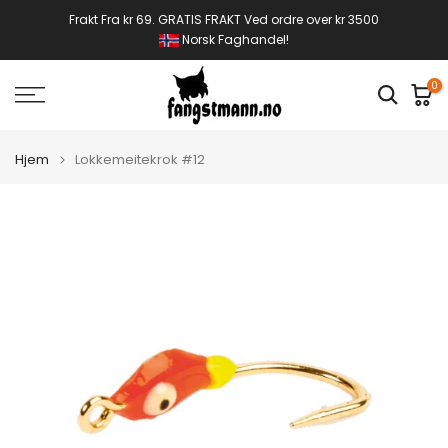
Gå
Frakt Fra kr 69. GRATIS FRAKT Ved ordre over kr 3500
Norsk Faghandel!
til
innhold
0
Hjem
Lokkemeitekrok #12