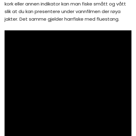
kork eller annen indikator kan man fiske smått og vått
slik at du kan presentere under vannfilmen der røya
jakter. Det samme gjelder harrfiske med fluestang.