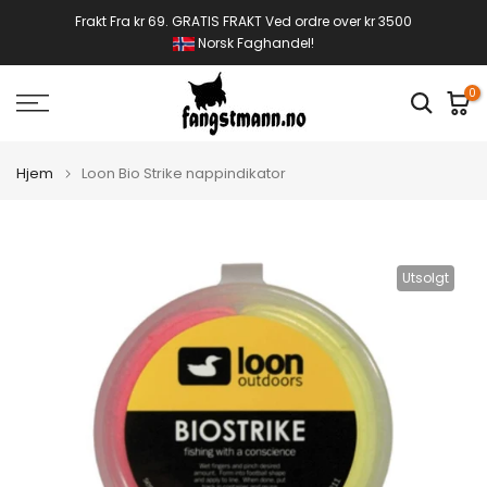
Gå
Frakt Fra kr 69. GRATIS FRAKT Ved ordre over kr 3500
Norsk Faghandel!
til
innhold
0
Hjem
Loon Bio Strike nappindikator
Utsolgt