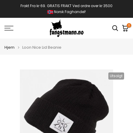
Gå
Frakt Fra kr 69. GRATIS FRAKT Ved ordre over kr 3500
Norsk Faghandel!
til
innhold
0
Hjem
Loon Nice Lid Beanie
Utsolgt