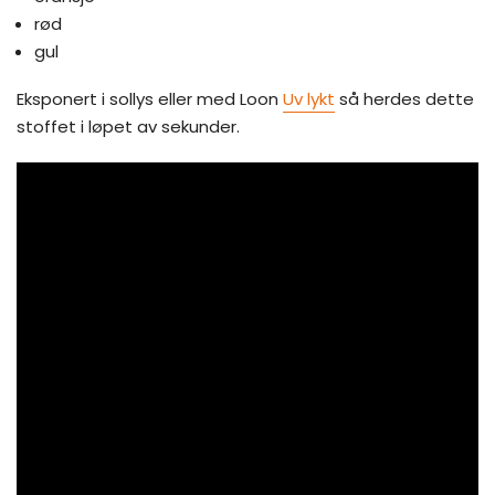
rød
gul
Eksponert i sollys eller med Loon
Uv lykt
så herdes dette
stoffet i løpet av sekunder.