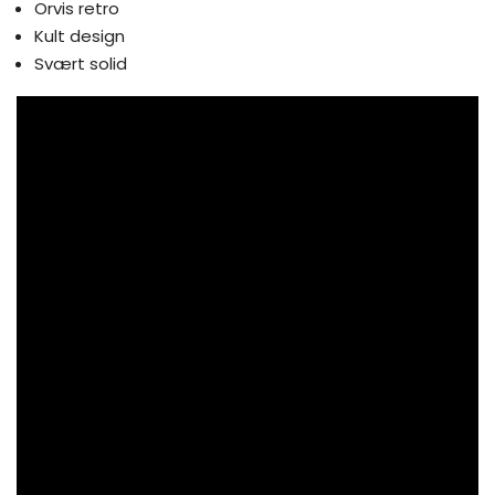
Orvis retro
Kult design
Svært solid