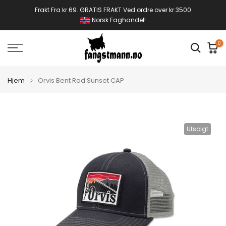
Gå
Frakt Fra kr 69. GRATIS FRAKT Ved ordre over kr 3500
Norsk Faghandel!
til
innhold
0
Hjem
Orvis Bent Rod Sunset CAP
Utsolgt