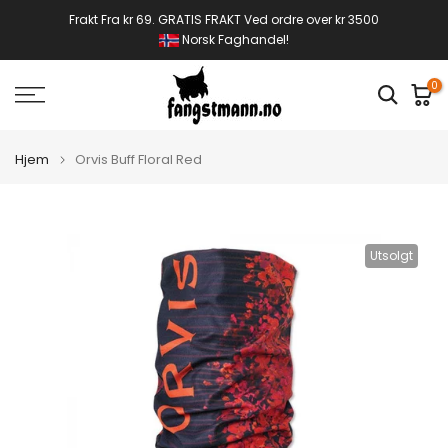
Gå
Frakt Fra kr 69. GRATIS FRAKT Ved ordre over kr 3500
Norsk Faghandel!
til
innhold
0
Hjem
Orvis Buff Floral Red
Utsolgt