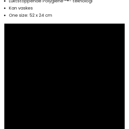
Luktstoppende Polygiene™®- teknologi
Kan vaskes
One size: 52 x 24 cm