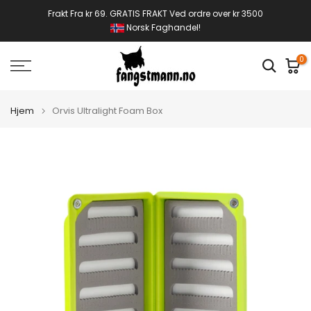
Gå
Frakt Fra kr 69. GRATIS FRAKT Ved ordre over kr 3500
Norsk Faghandel!
til
innhold
0
Hjem
Orvis Ultralight Foam Box