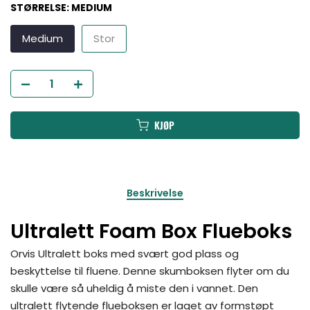
STØRRELSE:
MEDIUM
Medium
Stor
KJØP
Beskrivelse
Ultralett Foam Box Flueboks
Orvis Ultralett boks med svært god plass og
beskyttelse til fluene. Denne skumboksen flyter om du
skulle være så uheldig å miste den i vannet. Den
ultralett flytende flueboksen er laget av formstøpt