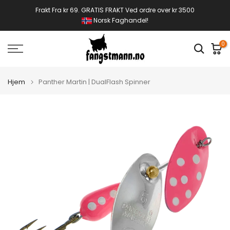
Gå
Frakt Fra kr 69. GRATIS FRAKT Ved ordre over kr 3500
Norsk Faghandel!
til
innhold
0
Hjem
Panther Martin | DualFlash Spinner