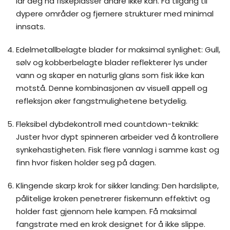
lar deg nå fiskeplasser andre ikke kan. Få tilgang til
dypere områder og fjernere strukturer med minimal
innsats.
Edelmetallbelagte blader for maksimal synlighet: Gull,
sølv og kobberbelagte blader reflekterer lys under
vann og skaper en naturlig glans som fisk ikke kan
motstå. Denne kombinasjonen av visuell appell og
refleksjon øker fangstmulighetene betydelig.
Fleksibel dybdekontroll med countdown-teknikk:
Juster hvor dypt spinneren arbeider ved å kontrollere
synkehastigheten. Fisk flere vannlag i samme kast og
finn hvor fisken holder seg på dagen.
Klingende skarp krok for sikker landing: Den hardslipte,
pålitelige kroken penetrerer fiskemunn effektivt og
holder fast gjennom hele kampen. Få maksimal
fangstrate med en krok designet for å ikke slippe.