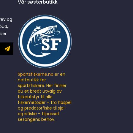
Vår søsterbutikk
rev og
bud,
lser
Sportsfiskerne.no
er en
nettbutikk for
sportsfiskere. Her finner
du et bredt utvalg av
fiskeutstyr til alle
fiskemetoder – fra haspel
og predatorfiske til sjø-
og isfiske – tilpasset
sesongens behov.