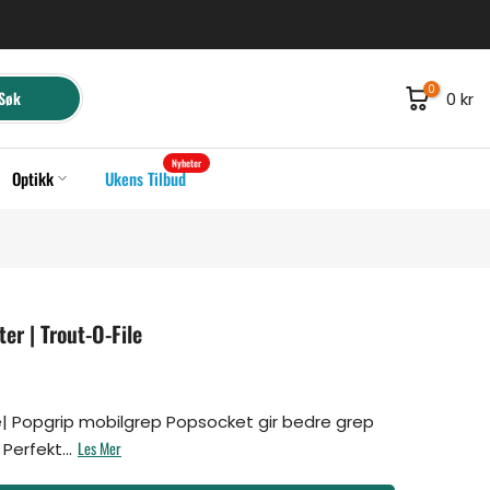
0
Søk
0 kr
Nyheter
Optikk
Ukens Tilbud
r | Trout-O-File
 Popgrip mobilgrep Popsocket gir bedre grep
Les Mer
Perfekt...