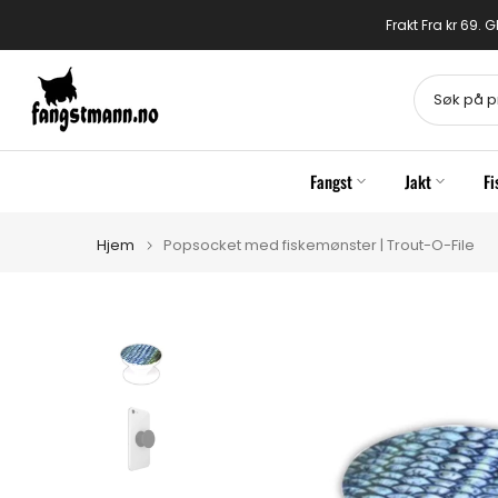
Gå
Frakt Fra kr 69.
til
innhold
Fangst
Jakt
Fi
Hjem
Popsocket med fiskemønster | Trout-O-File