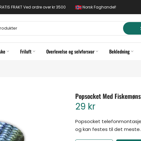
 GRATIS FRAKT Ved ordre over kr 3500
Norsk Faghandel!
ske
Friluft
Overlevelse og selvforsvar
Bekledning
Popsocket Med Fiskemønste
29 kr
Popsocket telefonmontasje|
og kan festes til det meste. 