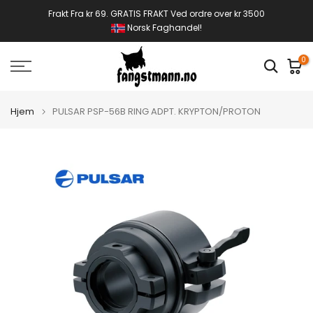
Gå
Frakt Fra kr 69. GRATIS FRAKT Ved ordre over kr 3500
Norsk Faghandel!
til
innhold
0
Hjem
PULSAR PSP-56B RING ADPT. KRYPTON/PROTON