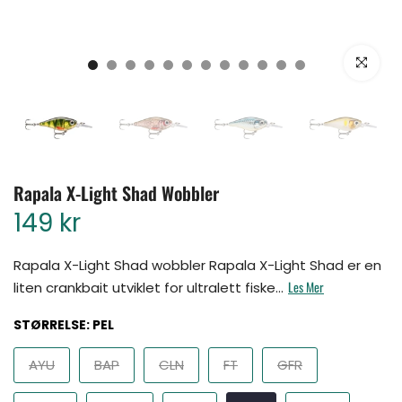
Klikk for å for
Rapala X-Light Shad Wobbler
149 kr
Rapala X-Light Shad wobbler Rapala X-Light Shad er en
Les Mer
liten crankbait utviklet for ultralett fiske...
STØRRELSE:
PEL
AYU
BAP
CLN
FT
GFR