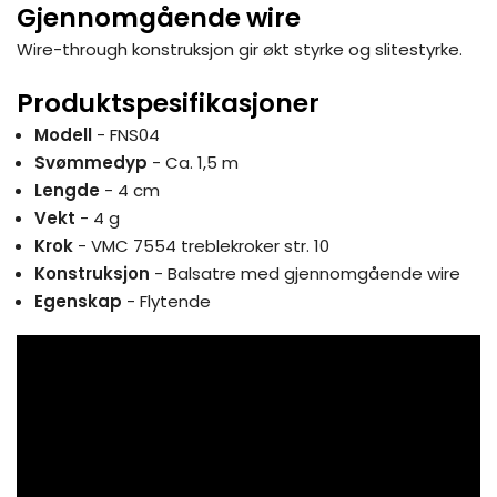
Gjennomgående wire
Wire-through konstruksjon gir økt styrke og slitestyrke.
Produktspesifikasjoner
Modell
- FNS04
Svømmedyp
- Ca. 1,5 m
Lengde
- 4 cm
Vekt
- 4 g
Krok
- VMC 7554 treblekroker str. 10
Konstruksjon
- Balsatre med gjennomgående wire
Egenskap
- Flytende