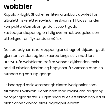
wobbler
Rapala X-Light Shad er en liten crankbait utviklet for
ultralett fiske etter rovfisk i ferskvann. Til tross for den
kompakte størrelsen gir den svært gode
kasteegenskaper og en livlig svømmebevegelse som
etterligner en flyktende småfisk.
Den aerodynamiske kroppen gjør at agnet skjærer godt
gjennom vinden og kan kastes langt selv med lett
utstyr. Når wobbleren treffer vannet dykker den raskt
ned til arbeidsdybden og begynner å svømme med en
rullende og naturlig gange.
Et innebygd raslekammer gir ekstra lydsignaler som
tiltrekker rovfisken. Kombinert med realistiske farger og
detaljer gjør dette X-Light Shad til et effektivt agn etter
blant annet abbor, ørret og regnbueørret.