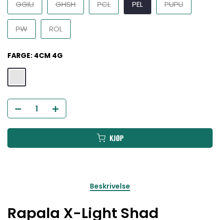
GGIU
GHSH
PCL
PEL
PUPU
PW
ROL
FARGE:
4CM 4G
KJØP
Beskrivelse
Rapala X-Light Shad