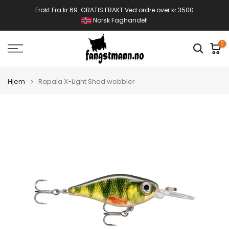
Gå
Frakt Fra kr 69. GRATIS FRAKT Ved ordre over kr 3500
Norsk Faghandel!
til
innhold
0
Hjem
Rapala X-Light Shad wobbler