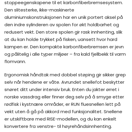
stoppeegenskapene til et karbonfiberbremsesystem.
Den slitesterke, ikke-maskinerte
aluminiumskonstruksjonen har en unik portert aksel på
den indre sylinderen av spolen for økt holdbarhet og
redusert vekt. Den store spolen gir rask innhenting, slik
at du kan holde trykket på fisken, uansett hvor hard
kampen er. Den kompakte karbonfiberbremsen er jevn
og pålitelig i alle typer miljøer – fra kald fjellbekk til varm
flomvann.
Ergonomisk håndtak med dobbel støping gir sikker grep
selv når hendene er våte. Avrundet snellefot beskytter
snøret ditt under intensiv bruk. Enten du jakter ørret i
norske vassdrag eller finner deg selv på å smyge etter
rødfisk i kystnære områder, er RUN fluesnellen lett på
vekt uten å gå på akkord med funksjonalitet. Snellene
er utskiftbare med RISE-modellen, og du kan enkelt
konvertere fra venstre- til høyrehåndsinnhenting.