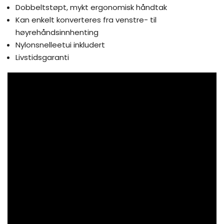
Dobbeltstøpt, mykt ergonomisk håndtak
Kan enkelt konverteres fra venstre- til
høyrehåndsinnhenting
Nylonsnelleetui inkludert
Livstidsgaranti