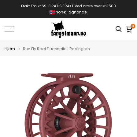
Gå
Frakt Fra kr 69. GRATIS FRAKT Ved ordre over kr 3500
Norsk Faghandel!
til
innhold
0
Hjem
Run Fly Reel Fluesnelle | Redington