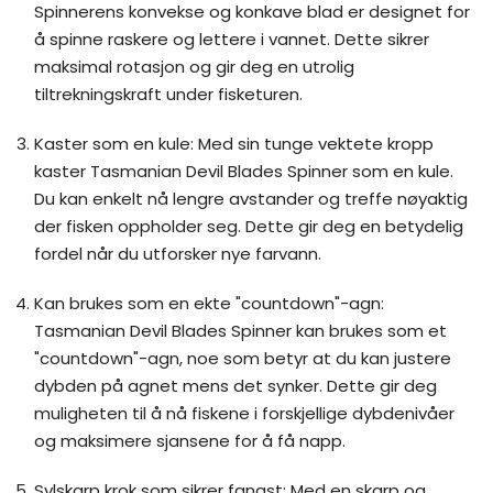
Spinnerens konvekse og konkave blad er designet for
å spinne raskere og lettere i vannet. Dette sikrer
maksimal rotasjon og gir deg en utrolig
tiltrekningskraft under fisketuren.
Kaster som en kule: Med sin tunge vektete kropp
kaster Tasmanian Devil Blades Spinner som en kule.
Du kan enkelt nå lengre avstander og treffe nøyaktig
der fisken oppholder seg. Dette gir deg en betydelig
fordel når du utforsker nye farvann.
Kan brukes som en ekte "countdown"-agn:
Tasmanian Devil Blades Spinner kan brukes som et
"countdown"-agn, noe som betyr at du kan justere
dybden på agnet mens det synker. Dette gir deg
muligheten til å nå fiskene i forskjellige dybdenivåer
og maksimere sjansene for å få napp.
Sylskarp krok som sikrer fangst: Med en skarp og