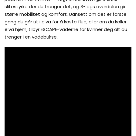
slitestyrke der du trenger det, og 3-lags overdelen gir
større mobilitet og komfort. Uansett om det er første
gang du går ut i elva for å kaste flue, eller om du kaller
elva hjem, tilbyr ESCAPE-vaderne for kvinner deg alt du
trenger i en vadebukse.