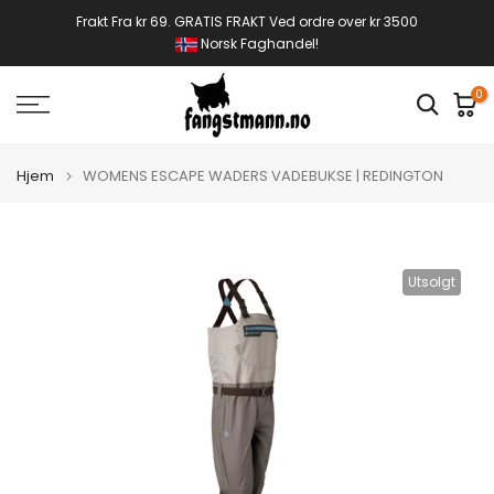
Gå
Frakt Fra kr 69. GRATIS FRAKT Ved ordre over kr 3500
Norsk Faghandel!
til
innhold
0
Hjem
WOMENS ESCAPE WADERS VADEBUKSE | REDINGTON
Utsolgt