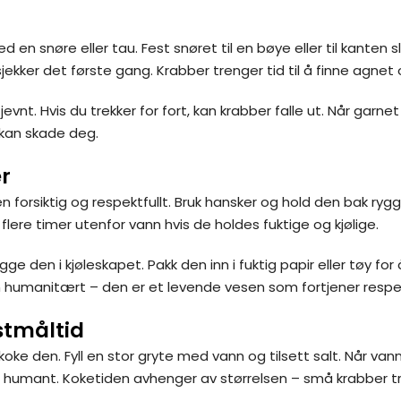
n snøre eller tau. Fest snøret til en bøye eller til kanten sl
jekker det første gang. Krabber trenger tid til å finne agnet o
vnt. Hvis du trekker for fort, kan krabber falle ut. Når garne
 kan skade deg.
r
orsiktig og respektfullt. Bruk hansker og hold den bak rygge
flere timer utenfor vann hvis de holdes fuktige og kjølige.
ge den i kjøleskapet. Pakk den inn i fuktig papir eller tøy fo
n humanitært – den er et levende vesen som fortjener respe
estmåltid
ke den. Fyll en stor gryte med vann og tilsett salt. Når vann
g humant. Koketiden avhenger av størrelsen – små krabber tr