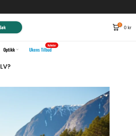
0
Søk
0 kr
Nyheter
Optikk
Ukens Tilbud
ELV?