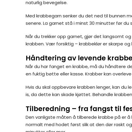
naturlig bevegelse.
Med krabbegarn senker du det ned til bunnen med e
senere. La garnet stå i minst 30 minutter før du s
Når du trekker opp garnet, gjør det langsomt og je
krabben. Vær forsiktig – krabbeklør er skarpe og
Håndtering av levende krabbe
Når du har fanget en krabbe, må du håndtere den f
en fuktig bøtte eller kasse. Krabber kan overleve 
Hvis du skal oppbevare krabben lenger, kan du leg
is, da dette kan skade kjøttet. Behandle krabbe
Tilberedning – fra fangst til f
Den vanligste måten å tilberede krabbe på er å ko
normalt med hodet først slik at den dør raskt o
minutter eller mer.