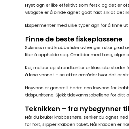
Fryst agn er like effektivt som fersk, og det er o
viktigste er å binde agnet godt fast slik at det i
Eksperimenter med ulike typer agn for å finne ut 
Finne de beste fiskeplassene
Suksess med krabbefiske avhenger i stor grad av 
liker å oppholde seg. Områder med tang, alger og
Kai, moloer og strandkanter er klassiske steder f
å lese vannet – se etter områder hvor det er strø
Høyvann er generelt bedre enn lavvann for krabb
tidspunktene. Sjekk tidevannstabellene for ditt
Teknikken – fra nybegynner ti
Når du bruker krabbesnøre, senker du agnet ned ti
for fort, slipper krabben taket. Når krabben er n