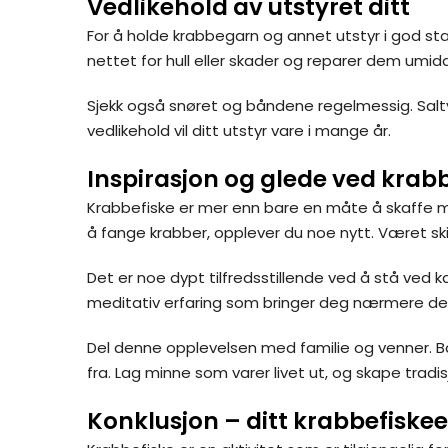
Vedlikehold av utstyret ditt
For å holde krabbegarn og annet utstyr i god stan
nettet for hull eller skader og reparer dem umidde
Sjekk også snøret og båndene regelmessig. Saltvann
vedlikehold vil ditt utstyr vare i mange år.
Inspirasjon og glede ved krab
Krabbefiske er mer enn bare en måte å skaffe mat p
å fange krabber, opplever du noe nytt. Været sk
Det er noe dypt tilfredsstillende ved å stå ved k
meditativ erfaring som bringer deg nærmere deg 
Del denne opplevelsen med familie og venner. 
fra. Lag minne som varer livet ut, og skape tradi
Konklusjon – ditt krabbefiske