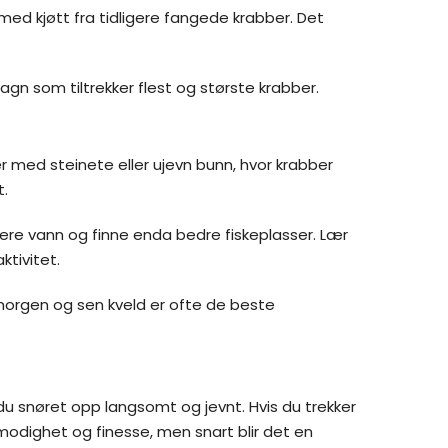
g med kjøtt fra tidligere fangede krabber. Det
agn som tiltrekker flest og største krabber.
r med steinete eller ujevn bunn, hvor krabber
t.
ypere vann og finne enda bedre fiskeplasser. Lær
ktivitet.
 morgen og sen kveld er ofte de beste
 du snøret opp langsomt og jevnt. Hvis du trekker
lmodighet og finesse, men snart blir det en