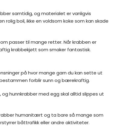
bber samtidig, og materialet er vanligvis
en rolig boil, ikke en voldsom koke som kan skade
 som passer til mange retter. Når krabben er
 saftig krabbekjøtt som smaker fantastisk.
rensninger på hvor mange garn du kan sette ut
abbestammen forblir sunn og bærekraftig.
 og hunnkrabber med egg skal alltid slippes ut
 krabber humanitært og ta bare så mange som
tyrrer båttrafikk eller andre aktiviteter.