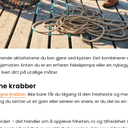
rende aktivitetene du kan gjøre ved kysten. Det kombinerer e
e sjømaten. Enten du er en erfaren fiskekjempe eller en ny
 livet ditt på utallige måter.
ne krabber
egne krabber
. Ikke bare får du tilgang til den fresheste og 
 du setter ut et garn eller senker en snøre, er du del av en t
ordet – det handler om å oppleve friheten, ro og tilfredshe