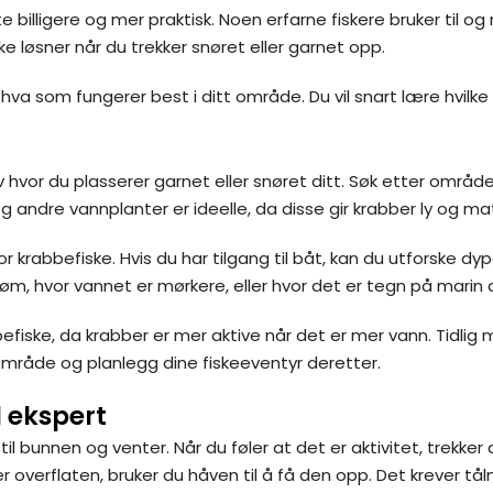
fte billigere og mer praktisk. Noen erfarne fiskere bruker til o
kke løsner når du trekker snøret eller garnet opp.
hva som fungerer best i ditt område. Du vil snart lære hvilke 
hvor du plasserer garnet eller snøret ditt. Søk etter område
 andre vannplanter er ideelle, da disse gir krabber ly og ma
or krabbefiske. Hvis du har tilgang til båt, kan du utforske d
m, hvor vannet er mørkere, eller hvor det er tegn på marin a
efiske, da krabber er mer aktive når det er mer vann. Tidlig
 område og planlegg dine fiskeeventyr deretter.
l ekspert
l bunnen og venter. Når du føler at det er aktivitet, trekker
ær overflaten, bruker du håven til å få den opp. Det krever tå