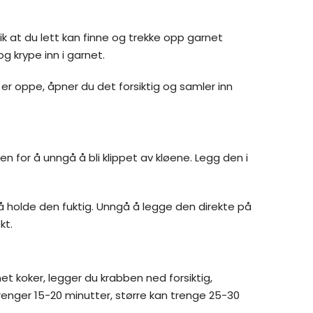
ik at du lett kan finne og trekke opp garnet
g krype inn i garnet.
t er oppe, åpner du det forsiktig og samler inn
n for å unngå å bli klippet av kløene. Legg den i
r å holde den fuktig. Unngå å legge den direkte på
kt.
et koker, legger du krabben ned forsiktig,
enger 15-20 minutter, større kan trenge 25-30