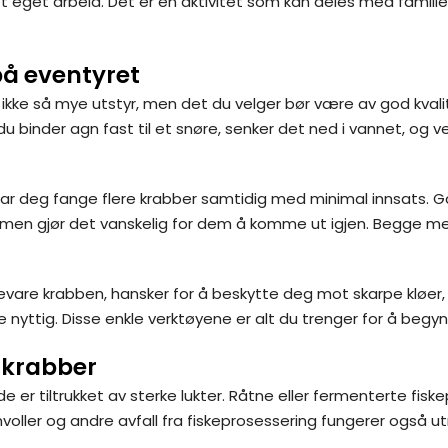
t eget arbeid. Det er en aktivitet som kan deles med famili
på eventyret
kke så mye utstyr, men det du velger bør være av god kvalit
u binder agn fast til et snøre, senker det ned i vannet, og ve
lar deg fange flere krabber samtidig med minimal innsats. Ga
men gjør det vanskelig for dem å komme ut igjen. Begge me
evare krabben, hansker for å beskytte deg mot skarpe kløer, 
 nyttig. Disse enkle verktøyene er alt du trenger for å begy
 krabber
 er tiltrukket av sterke lukter. Råtne eller fermenterte fiske
nvoller og andre avfall fra fiskeprosessering fungerer også u