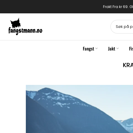
Gå
Frakt Fra kr 69.
til
innhold
Fangst
Jakt
Fi
KRA