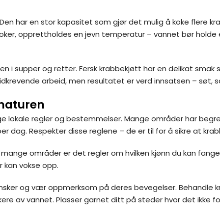
Den har en stor kapasitet som gjør det mulig å koke flere kra
t koker, opprettholdes en jevn temperatur – vannet bør holde 
den i supper og retter. Fersk krabbekjøtt har en delikat smak
r tidkrevende arbeid, men resultatet er verd innsatsen – søt,
 naturen
følge lokale regler og bestemmelser. Mange områder har beg
r dag. Respekter disse reglene – de er til for å sikre at kr
I mange områder er det regler om hvilken kjønn du kan fange,
er kan vokse opp.
 hansker og vær oppmerksom på deres bevegelser. Behandle
re av vannet. Plasser garnet ditt på steder hvor det ikke fors