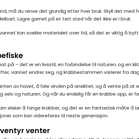
d, må du rense det grundig etter hver bruk. Skyll det med fer
lbart. Lagre garnet på et tørt sted når det ikke er i bruk.
et kan svekke materialet over tid, så det er viktig å bytte ut
befiske
å – det er en livsstil, en forbindelse til naturen, og en kild
ifter, vannet endrer seg, og krabbestammen varierer fra dag 
anten av havet, å føle vinden på ansiktet, og å vente på at e
selv og naturen. Og når du endelig får en krabbe opp, er føl
Barn elsker å fange krabber, og det er en fantastisk måte
sjoner som kan videreføres til neste generasjon.
eventyr venter