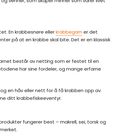
e og venner, som skaper minner som varer livet
et. En krabbesnøre eller
krabbegarn
er det
nter på at en krabbe skal bite. Det er en klassisk
rnet består av netting som er festet til en
todene har sine fordeler, og mange erfarne
og en håv eller nett for å få krabben opp av
nne ditt krabbefiskeeventyr.
produkter fungerer best – makrell, sei, torsk og
tmerket.