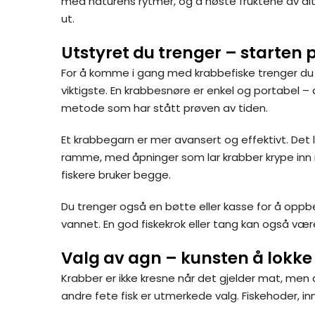
med naturens rytmer, og å høste fruktene av dit
ut.
Utstyret du trenger – starten 
For å komme i gang med krabbefiske trenger du i
viktigste. En krabbesnøre er enkel og portabel – d
metode som har stått prøven av tiden.
Et krabbegarn er mer avansert og effektivt. Det 
ramme, med åpninger som lar krabber krype inn 
fiskere bruker begge.
Du trenger også en bøtte eller kasse for å oppb
vannet. En god fiskekrok eller tang kan også være
Valg av agn – kunsten å lokke
Krabber er ikke kresne når det gjelder mat, men de
andre fete fisk er utmerkede valg. Fiskehoder, in