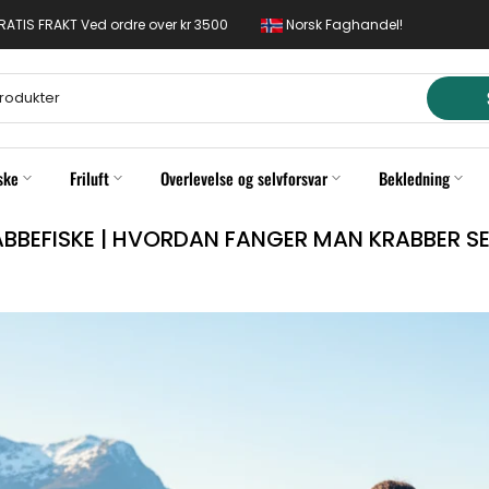
 GRATIS FRAKT Ved ordre over kr 3500
Norsk Faghandel!
ske
Friluft
Overlevelse og selvforsvar
Bekledning
BBEFISKE | HVORDAN FANGER MAN KRABBER S