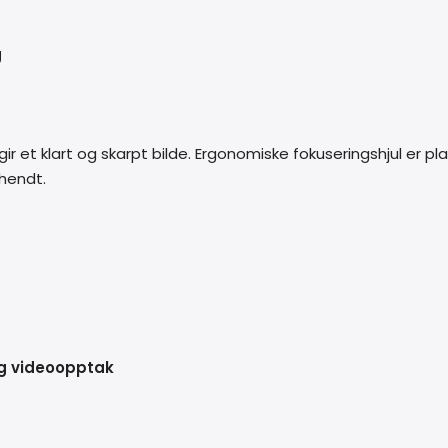
g
r et klart og skarpt bilde. Ergonomiske fokuseringshjul er pl
ehendt.
og videoopptak