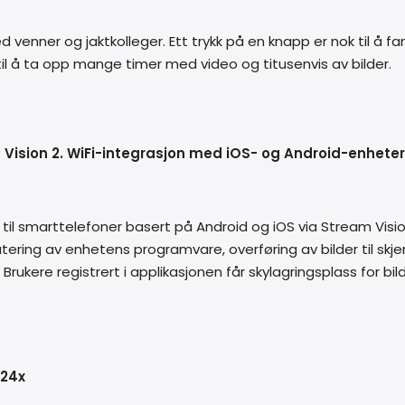
enner og jaktkolleger. Ett trykk på en knapp er nok til å fan
 til å ta opp mange timer med video og titusenvis av bilder.
Vision 2. WiFi-integrasjon med iOS- og Android-enheter
il smarttelefoner basert på Android og iOS via Stream Vis
ering av enhetens programvare, overføring av bilder til skjer
rukere registrert i applikasjonen får skylagringsplass for b
 24x