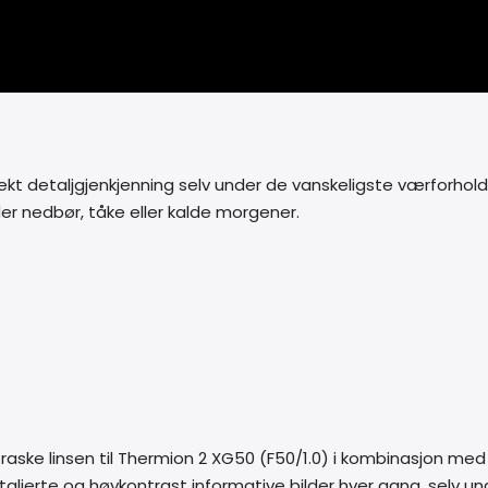
t detaljgjenkjenning selv under de vanskeligste værforhold 
er nedbør, tåke eller kalde morgener.
raske linsen til Thermion 2 XG50 (F50/1.0) i kombinasjon m
aljerte og høykontrast informative bilder hver gang, selv un