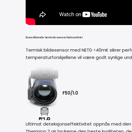
Enestående termisk sensorfølsomhet
Termisk bildesensor med NETD <40mK sikrer perfek
temperaturforskjellene vil være godt synlige und
F50/1.0
Ultimat deteksjonseffektivitet oppnås med den 
Thermion 2 gir brukerne den beste kvaliteten, det