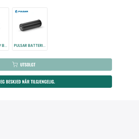
PULSAR APS-V BATTERILADER F.APS2/APS3/APS5
PULSAR BATTERIPAKKE APS3
UTSOLGT
MEG BESKJED NÅR TILGJENGELIG.