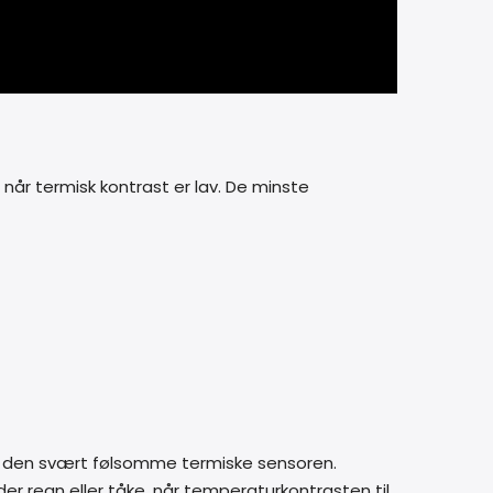
når termisk kontrast er lav. De minste
ed den svært følsomme termiske sensoren.
der regn eller tåke, når temperaturkontrasten til