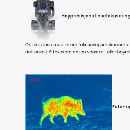
Høypresisjons linsefokuserin
Objektivlinse med intern fokuseringsmekanisme gi
det enkelt å fokusere enten venstre- eller høyr
Foto- 