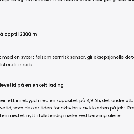
å opptil 2300 m
rt med en svært følsom termisk sensor, gir eksepsjonelle de
llstendig mørke.
ilevetid på en enkelt lading
er: ett innebygd med en kapasitet på 4,9 Ah, det andre utby
vetid, som dekker tiden for aktiv bruk av kikkerten på jakt. Pr
tteri med et nytt i fullstendig mørke ved berøring alene.