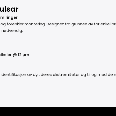
Pulsar
mm ringer
kt og forenkler montering. Designet fra grunnen av for enkel b
r nødvendig.
iksler @ 12 µm
t identifikasjon av dyr, deres ekstremiteter og til og med de m