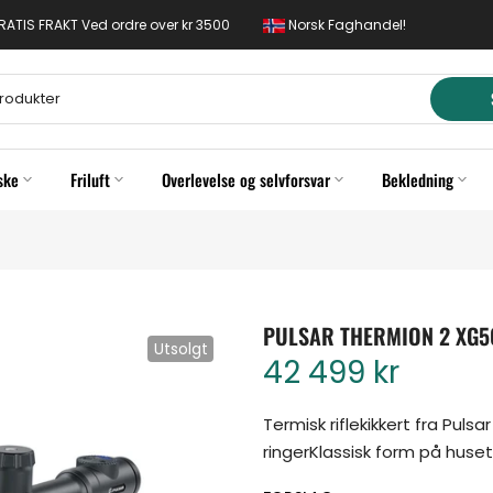
 GRATIS FRAKT Ved ordre over kr 3500
Norsk Faghandel!
ske
Friluft
Overlevelse og selvforsvar
Bekledning
PULSAR THERMION 2 XG5
Utsolgt
42 499 kr
Termisk riflekikkert fra Pul
ringerKlassisk form på huset.