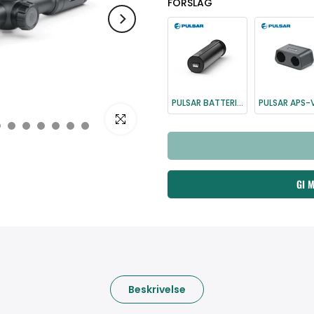
FORSLAG
PULSAR BATTERIPAKKE APS2
Klikk for å forstørre
GI 
Beskrivelse