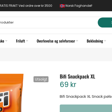
 GRATIS FRAKT Ved ordre over kr 3500
Norsk Faghandel!
ske
Friluft
Overlevelse og selvforsvar
Bekledning
Bifi Snackpack XL
Utsolgt
69 kr
Bifi Snackpack XL Snack pølse