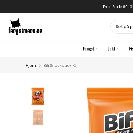
Gå
Frakt Fra kr 69.
til
innhold
Fangst
Jakt
Fi
Hjem
Bifi Snackpack XL