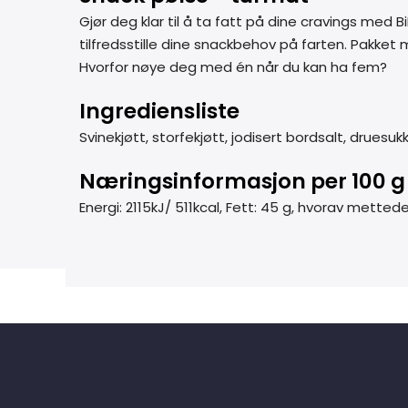
Gjør deg klar til å ta fatt på dine cravings med B
tilfredsstille dine snackbehov på farten. Pakke
Hvorfor nøye deg med én når du kan ha fem?
Ingrediensliste
Svinekjøtt, storfekjøtt, jodisert bordsalt, druesu
Næringsinformasjon per 100 g
Energi: 2115kJ/ 511kcal, Fett: 45 g, hvorav mettede 