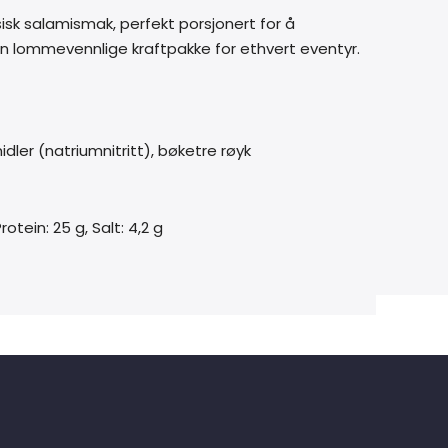
ssisk salamismak, perfekt porsjonert for å
in lommevennlige kraftpakke for ethvert eventyr.
idler (natriumnitritt), bøketre røyk
otein: 25 g, Salt: 4,2 g