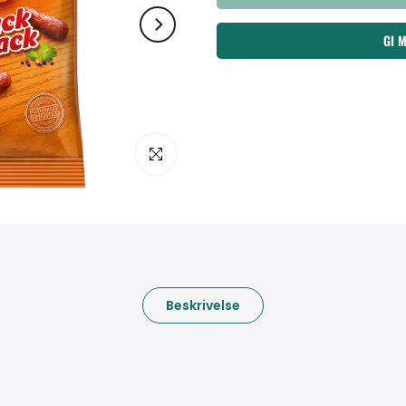
GI 
Klikk for å forstørre
Beskrivelse