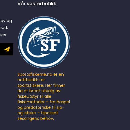
Vår søsterbutikk
rev og
bud,
lser
Sportsfiskerne.no
er en
nettbutikk for
sportsfiskere. Her finner
du et bredt utvalg av
fiskeutstyr til alle
fiskemetoder – fra haspel
og predatorfiske til sjø-
og isfiske – tilpasset
sesongens behov.