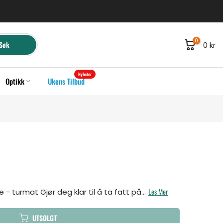
0
Søk
0 kr
Nyheter
Optikk
Ukens Tilbud
Les Mer
 - turmat Gjør deg klar til å ta fatt på...
UTSOLGT