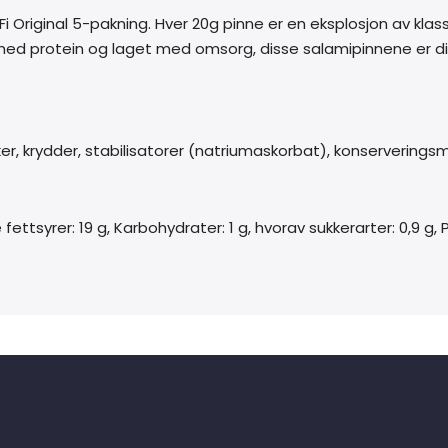
iFi Original 5-pakning. Hver 20g pinne er en eksplosjon av kla
t med protein og laget med omsorg, disse salamipinnene er d
kker, krydder, stabilisatorer (natriumaskorbat), konserveringsm
fettsyrer: 19 g, Karbohydrater: 1 g, hvorav sukkerarter: 0,9 g, Pr