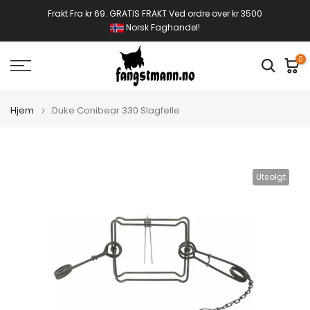
Gå
Frakt Fra kr 69. GRATIS FRAKT Ved ordre over kr 3500
Norsk Faghandel!
til
innhold
0
Hjem
Duke Conibear 330 Slagfelle
Utsolgt