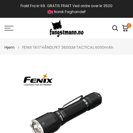
Gå
Frakt Fra kr 69. GRATIS FRAKT Ved ordre over kr 3500
Norsk Faghandel!
til
innhold
0
Hjem
FENIX TK17 HÅNDLYKT 3600LM TACTICAL 6000mAh