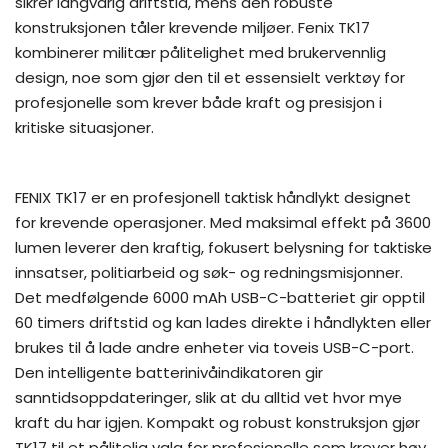
sikrer langvarig driftstid, mens den robuste
konstruksjonen tåler krevende miljøer. Fenix TK17
kombinerer militær pålitelighet med brukervennlig
design, noe som gjør den til et essensielt verktøy for
profesjonelle som krever både kraft og presisjon i
kritiske situasjoner.
FENIX TK17 er en profesjonell taktisk håndlykt designet
for krevende operasjoner. Med maksimal effekt på 3600
lumen leverer den kraftig, fokusert belysning for taktiske
innsatser, politiarbeid og søk- og redningsmisjonner.
Det medfølgende 6000 mAh USB-C-batteriet gir opptil
60 timers driftstid og kan lades direkte i håndlykten eller
brukes til å lade andre enheter via toveis USB-C-port.
Den intelligente batterinivåindikatoren gir
sanntidsoppdateringer, slik at du alltid vet hvor mye
kraft du har igjen. Kompakt og robust konstruksjon gjør
TK17 til et pålitelig valg for profesjonelle som krever høy