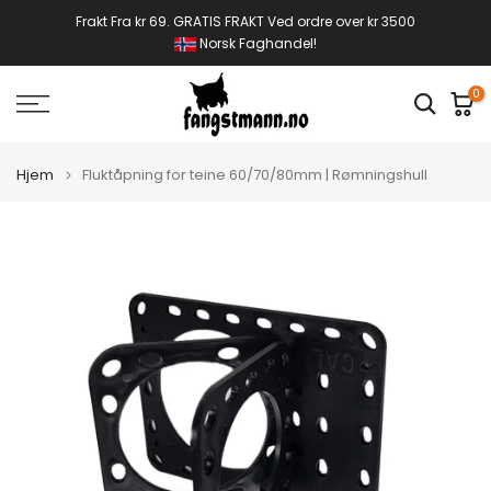
Gå
Frakt Fra kr 69. GRATIS FRAKT Ved ordre over kr 3500
Norsk Faghandel!
til
innhold
0
Hjem
Fluktåpning for teine 60/70/80mm | Rømningshull