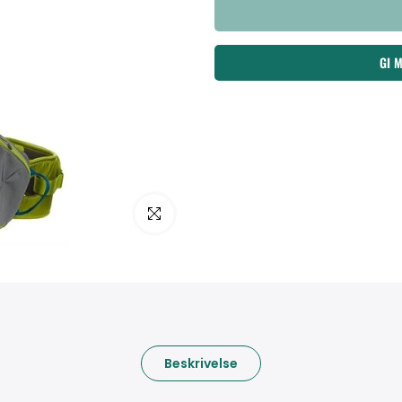
GI 
Klikk for å forstørre
Beskrivelse