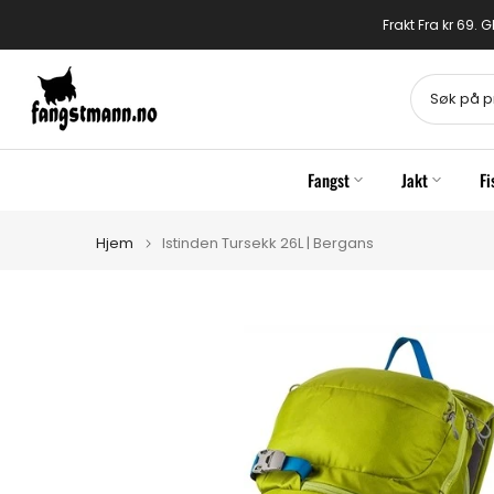
Gå
Frakt Fra kr 69.
til
innhold
Fangst
Jakt
Fi
Hjem
Istinden Tursekk 26L | Bergans