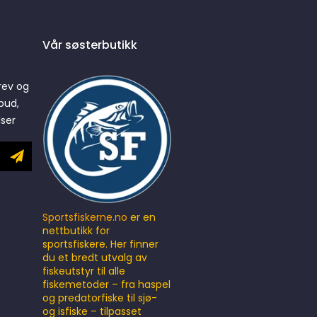
Vår søsterbutikk
rev og
bud,
lser
Sportsfiskerne.no
er en
nettbutikk for
sportsfiskere. Her finner
du et bredt utvalg av
fiskeutstyr til alle
fiskemetoder – fra haspel
og predatorfiske til sjø-
og isfiske – tilpasset