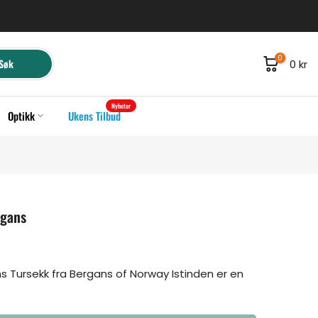
0
Søk
0 kr
Nyheter
Optikk
Ukens Tilbud
rgans
ns Tursekk fra Bergans of Norway Istinden er en