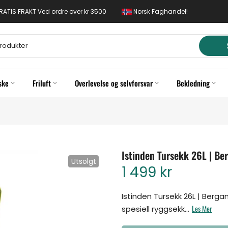
 GRATIS FRAKT Ved ordre over kr 3500
Norsk Faghandel!
ske
Friluft
Overlevelse og selvforsvar
Bekledning
Istinden Tursekk 26L | Be
Utsolgt
1 499 kr
Istinden Tursekk 26L | Berga
Les Mer
spesiell ryggsekk...