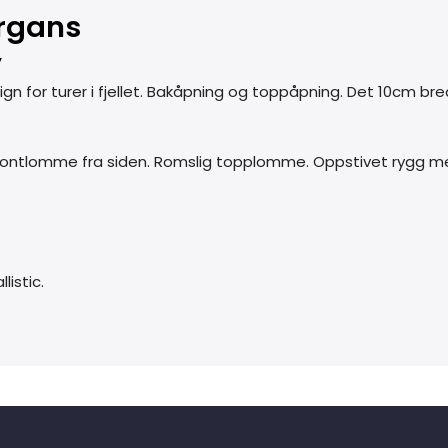
ergans
y
ign for turer i fjellet. Bakåpning og toppåpning.
Det 10cm bred
frontlomme fra siden. Romslig topplomme. Oppstivet rygg m
listic.