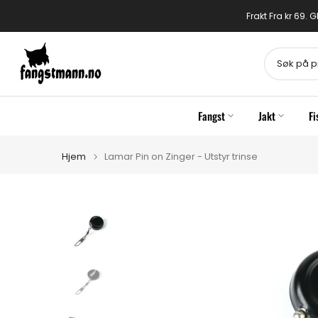
Gå
Frakt Fra kr 69.
til
innhold
Fangst
Jakt
Fi
Hjem
Lamar Pin on Zinger - Utstyr trinse