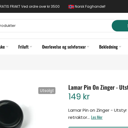
 GRATIS FRAKT Ved ordre over kr 3500
Norsk Faghandel!
ske
Friluft
Overlevelse og selvforsvar
Bekledning
Lamar Pin On Zinger - Utst
Utsolgt
149 kr
Lamar Pin on Zinger - Utstyr
Les Mer
retraktor...