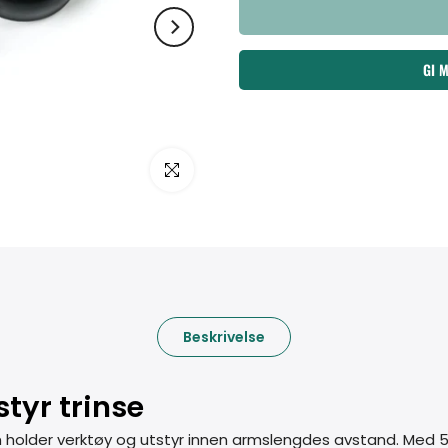
GI 
Klikk for å forstørre
Beskrivelse
tyr trinse
 holder verktøy og utstyr innen armslengdes avstand. Med 50