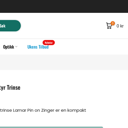
0
Søk
0 kr
Nyheter
Optikk
Ukens Tilbud
yr Trinse
 trinse Lamar Pin on Zinger er en kompakt