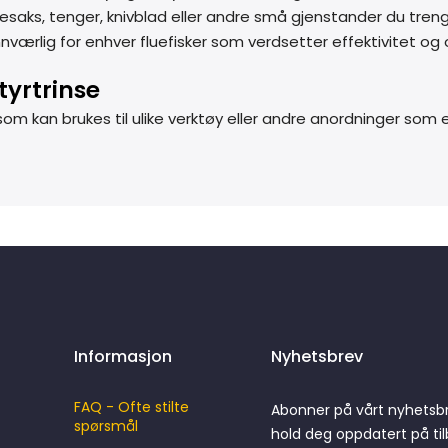
 fluesaks, tenger, knivblad eller andre små gjenstander du tren
uunnværlig for enhver fluefisker som verdsetter effektivitet og
tyrtrinse
 kan brukes til ulike verktøy eller andre anordninger som er
Informasjon
Nyhetsbrev
FAQ - Ofte stilte
Abonner på vårt nyhetsb
spørsmål
hold deg oppdatert på til