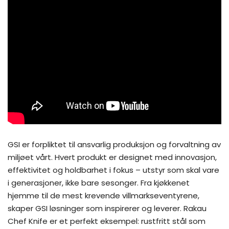
GSI er forpliktet til ansvarlig produksjon og forvaltning av
miljøet vårt. Hvert produkt er designet med innovasjon,
effektivitet og holdbarhet i fokus – utstyr som skal vare
i generasjoner, ikke bare sesonger. Fra kjøkkenet
hjemme til de mest krevende villmarkseventyrene,
skaper GSI løsninger som inspirerer og leverer. Rakau
Chef Knife er et perfekt eksempel: rustfritt stål som