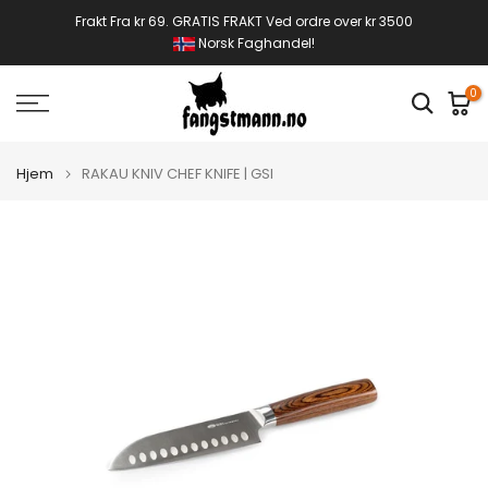
Gå
Frakt Fra kr 69. GRATIS FRAKT Ved ordre over kr 3500
Norsk Faghandel!
til
innhold
0
Hjem
RAKAU KNIV CHEF KNIFE | GSI