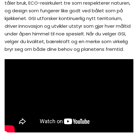
tåler bruk, ECO-resirkulert tre som respekterer naturen,
og design som fungerer like godt ved bålet som på
kjøkkenet. GSI utforsker kontinuerlig nytt territorium,
driver innovasjon og utvikler utstyr som gjør hver måltid
under åpen himmel til noe spesielt. Når du velger GSI,
velger du kvalitet, bærekraft og en merke som virkelig
bryr seg om både dine behov og planetens fremtid.