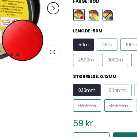
FARGE:
RØD
LENGDE:
50M
50m
25m
100
Klikk for å forstørre
2500m
3000m
STØRRELSE:
0.13MM
0.13mm
0.14mm
0.22mm
0.25mm
59 kr