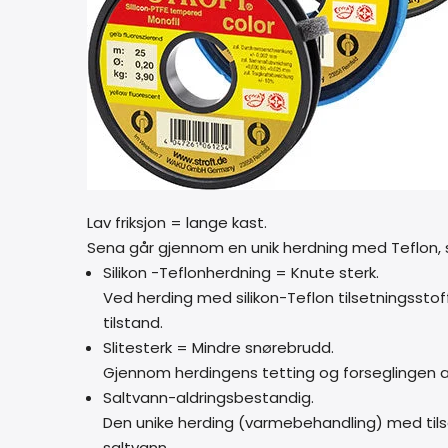
Lav friksjon = lange kast.
Sena går gjennom en unik herdning med Teflon, s
Silikon -Teflonherdning = Knute sterk.
Ved herding med silikon-Teflon tilsetningsstoff
tilstand.
Slitesterk = Mindre snørebrudd.
Gjennom herdingens tetting og forseglingen av
Saltvann-aldringsbestandig.
Den unike herding (varmebehandling) med tilsetn
saltvann.