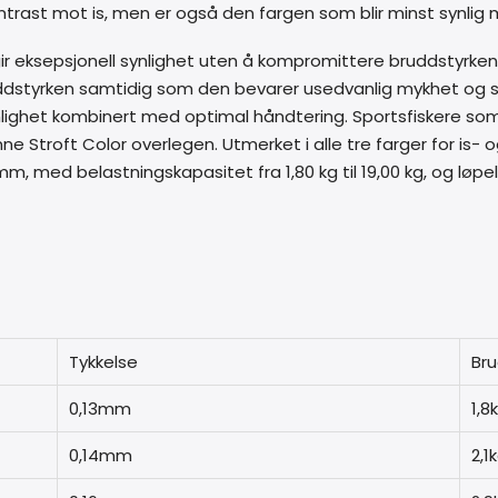
kontrast mot is, men er også den fargen som blir minst synli
gir eksepsjonell synlighet uten å kompromittere bruddstyr
dstyrken samtidig som den bevarer usedvanlig mykhet og sm
lighet kombinert med optimal håndtering. Sportsfiskere som ik
e Stroft Color overlegen. Utmerket i alle tre farger for is- og 
0 mm, med belastningskapasitet fra 1,80 kg til 19,00 kg, og løp
Tykkelse
Bru
0,13mm
1,8
0,14mm
2,1