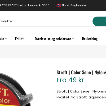
 GRATIS FRAKT Ved ordre over kr 3500
Norsk Faghandel!
ske
Friluft
Overlevelse og selvforsvar
Bekledning
Stroft | Color Sene | Nylon
Fra
49 kr
Stroft | Color Sene | Nylon
kvalitet fra Stroft, tilgjengelig 