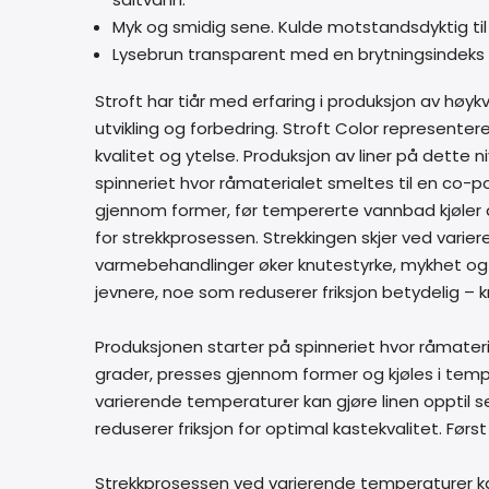
Myk og smidig sene. Kulde motstandsdyktig til 
Lysebrun transparent med en brytningsindeks 
Stroft har tiår med erfaring i produksjon av høyk
utvikling og forbedring. Stroft Color represen
kvalitet og ytelse. Produksjon av liner på dette
spinneriet hvor råmaterialet smeltes til en co-
gjennom former, før tempererte vannbad kjøler 
for strekkprosessen. Strekkingen skjer ved vari
varmebehandlinger øker knutestyrke, mykhet og 
jevnere, noe som reduserer friksjon betydelig – kr
Produksjonen starter på spinneriet hvor råmater
grader, presses gjennom former og kjøles i temp
varierende temperaturer kan gjøre linen opptil
reduserer friksjon for optimal kastekvalitet. Førs
Strekkprosessen ved varierende temperaturer ka