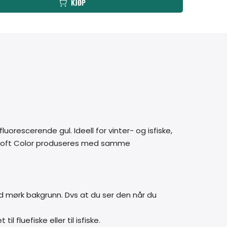
KJØP
luorescerende gul. Ideell for vinter- og isfiske,
 Stroft Color produseres med samme
med mørk bakgrunn. Dvs at du ser den når du
l fluefiske eller til isfiske.