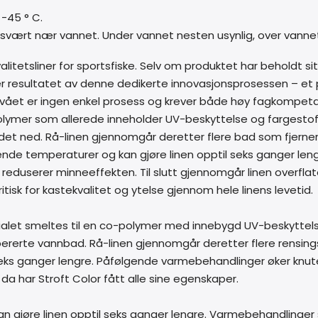
-45 ° C.
svært nær vannet. Under vannet nesten usynlig, over vannet
valitetsliner for sportsfiske. Selv om produktet har beholdt s
terer resultatet av denne dedikerte innovasjonsprosessen –
 nivået er ingen enkel prosess og krever både høy fagkompeta
polymer som allerede inneholder UV-beskyttelse og fargestof
det ned. Rå-linen gjennomgår deretter flere bad som fjern
erende temperaturer og kan gjøre linen opptil seks ganger le
reduserer minneeffekten. Til slutt gjennomgår linen overfla
itisk for kastekvalitet og ytelse gjennom hele linens levetid.
ialet smeltes til en co-polymer med innebygd UV-beskyttelse
ererte vannbad. Rå-linen gjennomgår deretter flere rensing
 seks ganger lengre. Påfølgende varmebehandlinger øker kn
t da har Stroft Color fått alle sine egenskaper.
n gjøre linen opptil seks ganger lengre. Varmebehandlinger