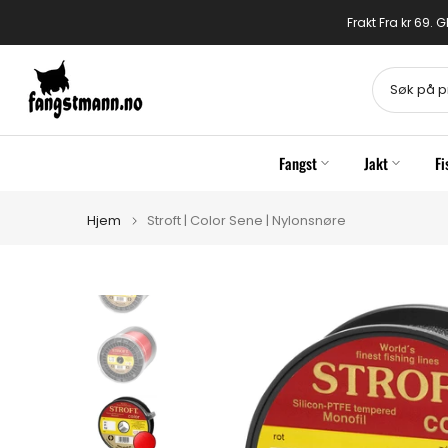
Gå
Frakt Fra kr 69.
til
innhold
Fangst
Jakt
Fi
Hjem
Stroft | Color Sene | Nylonsnøre