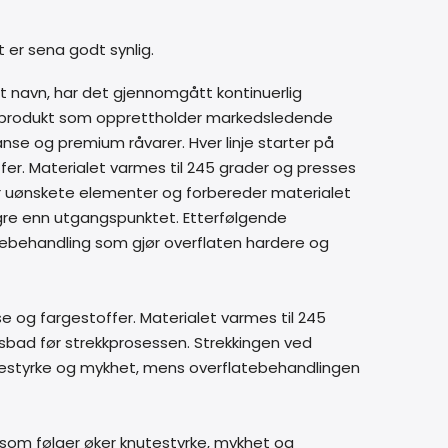
 er sena godt synlig.
itt navn, har det gjennomgått kontinuerlig
 et produkt som opprettholder markedsledende
nse og premium råvarer. Hver linje starter på
fer. Materialet varmes til 245 grader og presses
er uønskete elementer og forbereder materialet
ngre enn utgangspunktet. Etterfølgende
tebehandling som gjør overflaten hardere og
 og fargestoffer. Materialet varmes til 245
sbad før strekkprosessen. Strekkingen ved
utestyrke og mykhet, mens overflatebehandlingen
 som følger øker knutestyrke, mykhet og