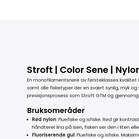
Stroft | Color Sene | Nyl
En monofilamentsnøre av førsteklasses kvalitet fra 
samt alle fisketyper der en svært synlig, myk 
presisjonsprosess som Stroft GTM og gjennomgår
Bruksomeråder
Rød nylon
: Fluefiske og isfiske. Rød gir kont
håndterer lina på isen, fisken ser den i liten el
Fluoriserende gul
: Fluefiske og isfiske. Maksim