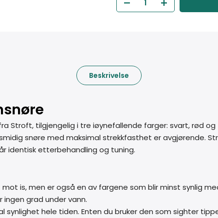
Beskrivelse
onsnøre
Stroft, tilgjengelig i tre iøynefallende farger: svart, rød og f
og smidig snøre med maksimal strekkfasthet er avgjørende.
 identisk etterbehandling og tuning.
rast mot is, men er også en av fargene som blir minst synlig 
ler ingen grad under vann.
al synlighet hele tiden. Enten du bruker den som sighter tippet ti