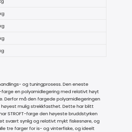
kg
kg
kg
kg
kg
dlings- og tuningprosess. Den eneste
FT-farge en polyamidlegering med relativt høyt
 noe. Derfor må den fargede polyamidlegeringen
høyest mulig strekkfasthet. Dette har blitt
har STROFT-farge den høyeste bruddstyrken
t svært synlig og relativt mykt fiskesnøre, og
e tre farger for is- og vinterfiske, og ideelt