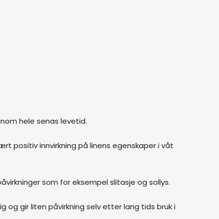
nnom hele senas levetid.
rt positiv innvirkning på linens egenskaper i våt
virkninger som for eksempel slitasje og sollys.
g gir liten påvirkning selv etter lang tids bruk i