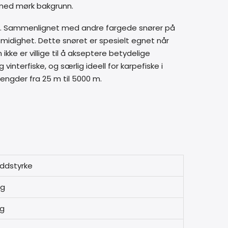
g med mørk bakgrunn.
ken. Sammenlignet med andre fargede snører på
idighet. Dette snøret er spesielt egnet når
ke er villige til å akseptere betydelige
vinterfiske, og særlig ideell for karpefiske i
elengder fra 25 m til 5000 m.
ddstyrke
kg
kg