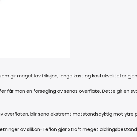
om gir meget lav friksjon, lange kast og kastekvaliteter gje
er får man en forsegling av senas overflate. Dette gir en svæ
 overflaten, blir sena ekstremt motstandsdyktig mot ytre på
inger av silikon-Teflon gjør Stroft meget aldringsbestandig o