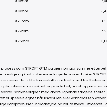
0,16mm
2,9
0,18mm
3,4
0,20mm
4,0
0,22mm
4,9
0,25mm
6,0
 prosess som STROFT GTM og gjennomgår samme etterbehan
 svært synlige og kontrasterende fargede snører, bruker STRO
igvis reduserer det økte fargestoffinnholdet strekkfastheten
r optimalisering av mykhet og smidighet, samt oppnåelse av 
nører. Sammenlignet med andre lignende fargede snører, 
 er spesielt egnet når fiskestilen eller vannmassen krever e
elige kompromisser i bruddstyrke og knutestyrke. Utmerket i all