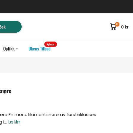
0
Søk
0 kr
Nyheter
Optikk
Ukens Tilbud
snøre
snøre En monofilamentsnøre av førsteklasses
Les Mer
i...