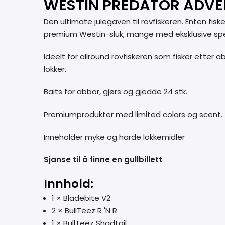
WESTIN PREDATOR ADVEN
Den ultimate julegaven til rovfiskeren. Enten fis
premium Westin-sluk, mange med eksklusive spe
Ideelt for allround rovfiskeren som fisker etter 
lokker.
Baits for abbor, gjørs og gjedde 24 stk.
Premiumprodukter med limited colors og scent.
Inneholder myke og harde lokkemidler
Sjanse til å finne en gullbillett
Innhold:
1 × Bladebite V2
2 × BullTeez R 'N R
1 × BullTeez Shadtail