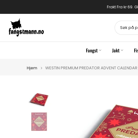
Gå
Frakt Fra kr 69.
til
innhold
Fangst
Jakt
Fi
Hjem
WESTIN PREMIUM PREDATOR ADVENT CALENDAR 