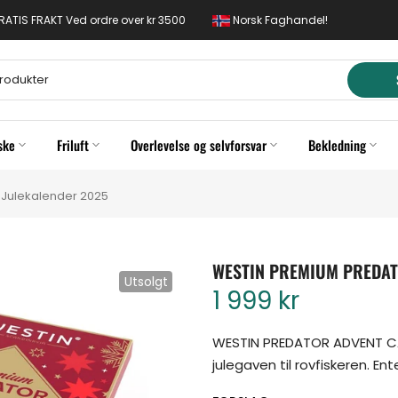
 GRATIS FRAKT Ved ordre over kr 3500
Norsk Faghandel!
ske
Friluft
Overlevelse og selvforsvar
Bekledning
Julekalender 2025
WESTIN PREMIUM PREDATO
Utsolgt
1 999 kr
WESTIN PREDATOR ADVENT CA
julegaven til rovfiskeren. Ente