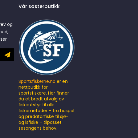
Vår søsterbutikk
rev og
bud,
lser
Sportsfiskerne.no
er en
nettbutikk for
sportsfiskere. Her finner
du et bredt utvalg av
fiskeutstyr til alle
fiskemetoder – fra haspel
og predatorfiske til sjø-
og isfiske – tilpasset
sesongens behov.