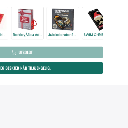
WESTIN ORIGINAL SWIM ADVENT CALENDAR Julekalender 2025
Berkley/Abu Advent Calendar 3.0 Predator Julekalender 2025
Julekalender Savage Gear Advent Predator 2025
SWIM CHRISTMAS EDITION Julegave til fiskeren WESTIN Adventsgave
UTSOLGT
MEG BESKJED NÅR TILGJENGELIG.