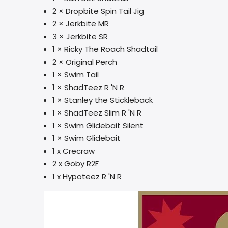
2 × Dropbite Spin Tail Jig
2 × Jerkbite MR
3 × Jerkbite SR
1 × Ricky The Roach Shadtail
2 × Original Perch
1 × Swim Tail
1 × ShadTeez R 'N R
1 × Stanley the Stickleback
1 × ShadTeez Slim R 'N R
1 × Swim Glidebait Silent
1 × Swim Glidebait
1 x Crecraw
2 x Goby R2F
1 x Hypoteez R 'N R