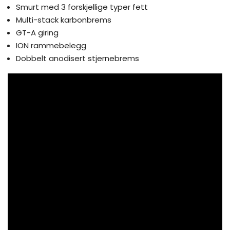
Smurt med 3 forskjellige typer fett
Multi-stack karbonbrems
GT-A giring
ION rammebelegg
Dobbelt anodisert stjernebrems