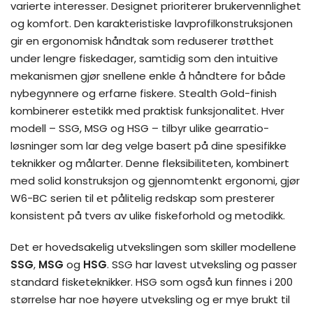
varierte interesser. Designet prioriterer brukervennlighet
og komfort. Den karakteristiske lavprofilkonstruksjonen
gir en ergonomisk håndtak som reduserer trøtthet
under lengre fiskedager, samtidig som den intuitive
mekanismen gjør snellene enkle å håndtere for både
nybegynnere og erfarne fiskere. Stealth Gold-finish
kombinerer estetikk med praktisk funksjonalitet. Hver
modell – SSG, MSG og HSG – tilbyr ulike gearratio-
løsninger som lar deg velge basert på dine spesifikke
teknikker og målarter. Denne fleksibiliteten, kombinert
med solid konstruksjon og gjennomtenkt ergonomi, gjør
W6-BC serien til et pålitelig redskap som presterer
konsistent på tvers av ulike fiskeforhold og metodikk.
Det er hovedsakelig utvekslingen som skiller modellene
SSG
,
MSG
og
HSG
. SSG har lavest utveksling og passer
standard fisketeknikker. HSG som også kun finnes i 200
størrelse har noe høyere utveksling og er mye brukt til