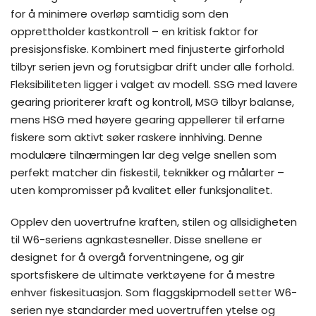
for å minimere overløp samtidig som den
opprettholder kastkontroll – en kritisk faktor for
presisjonsfiske. Kombinert med finjusterte girforhold
tilbyr serien jevn og forutsigbar drift under alle forhold.
Fleksibiliteten ligger i valget av modell. SSG med lavere
gearing prioriterer kraft og kontroll, MSG tilbyr balanse,
mens HSG med høyere gearing appellerer til erfarne
fiskere som aktivt søker raskere innhiving. Denne
modulære tilnærmingen lar deg velge snellen som
perfekt matcher din fiskestil, teknikker og målarter –
uten kompromisser på kvalitet eller funksjonalitet.
Opplev den uovertrufne kraften, stilen og allsidigheten
til W6-seriens agnkastesneller. Disse snellene er
designet for å overgå forventningene, og gir
sportsfiskere de ultimate verktøyene for å mestre
enhver fiskesituasjon. Som flaggskipmodell setter W6-
serien nye standarder med uovertruffen ytelse og