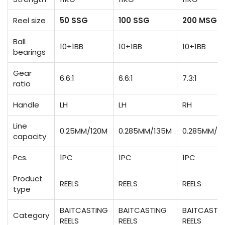
Reel size
50 SSG
100 SSG
200 MSG
Ball
10+1BB
10+1BB
10+1BB
bearings
Gear
6.6:1
6.6:1
7.3:1
ratio
Handle
LH
LH
RH
Line
0.25MM/120M
0.285MM/135M
0.285MM/1
capacity
Pcs.
1PC
1PC
1PC
Product
REELS
REELS
REELS
type
BAITCASTING
BAITCASTING
BAITCASTI
Category
REELS
REELS
REELS