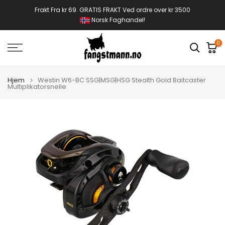
Gå
Frakt Fra kr 69. GRATIS FRAKT Ved ordre over kr 3500
Norsk Faghandel!
til
innhold
0
Hjem
Westin W6-BC SSG|MSG|HSG Stealth Gold Baitcaster
Multiplikatorsnelle