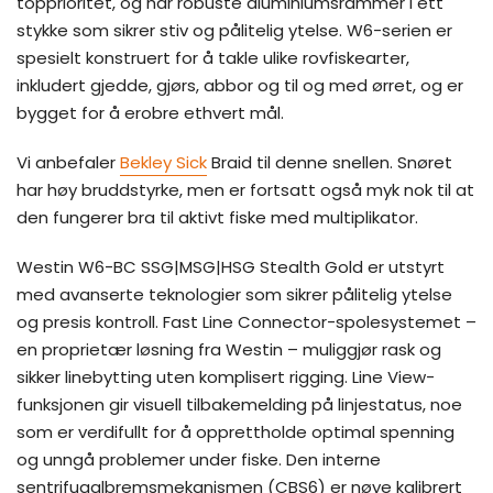
topprioritet, og har robuste aluminiumsrammer i ett
stykke som sikrer stiv og pålitelig ytelse. W6-serien er
spesielt konstruert for å takle ulike rovfiskearter,
inkludert gjedde, gjørs, abbor og til og med ørret, og er
bygget for å erobre ethvert mål.
Vi anbefaler
Bekley Sick
Braid til denne snellen. Snøret
har høy bruddstyrke, men er fortsatt også myk nok til at
den fungerer bra til aktivt fiske med multiplikator.
Westin W6-BC SSG|MSG|HSG Stealth Gold er utstyrt
med avanserte teknologier som sikrer pålitelig ytelse
og presis kontroll. Fast Line Connector-spolesystemet –
en proprietær løsning fra Westin – muliggjør rask og
sikker linebytting uten komplisert rigging. Line View-
funksjonen gir visuell tilbakemelding på linjestatus, noe
som er verdifullt for å opprettholde optimal spenning
og unngå problemer under fiske. Den interne
sentrifugalbremsmekanismen (CBS6) er nøye kalibrert