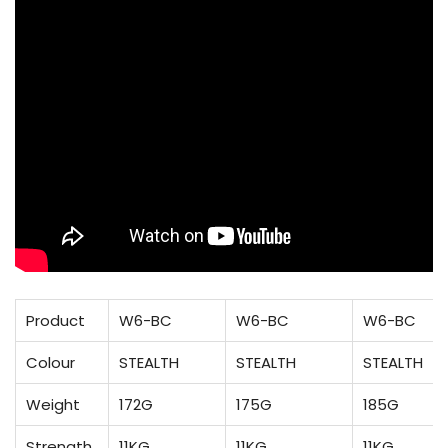
Product
W6-BC
W6-BC
W6-BC
Colour
STEALTH
STEALTH
STEALTH
Weight
172G
175G
185G
Strength
11KG
11KG
11KG