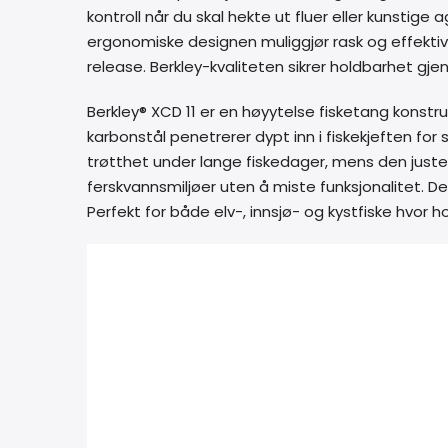
kontroll når du skal hekte ut fluer eller kunstige
ergonomiske designen muliggjør rask og effektiv
release. Berkley-kvaliteten sikrer holdbarhet gje
Berkley® XCD 11 er en høyytelse fisketang konstru
karbonstål penetrerer dypt inn i fiskekjeften fo
trøtthet under lange fiskedager, mens den justerb
ferskvannsmiljøer uten å miste funksjonalitet. De
Perfekt for både elv-, innsjø- og kystfiske hvor 