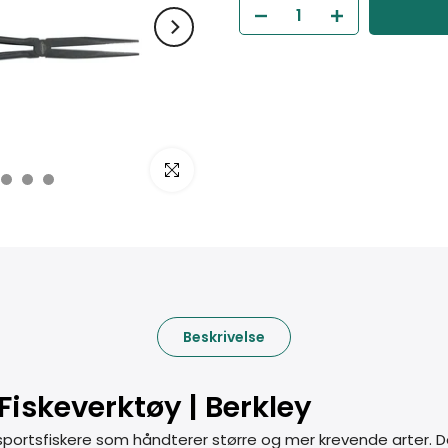
Klikk for å forstørre
Beskrivelse
iskeverktøy | Berkley
sportsfiskere som håndterer større og mer krevende arter. D