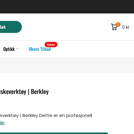
0
Søk
0 kr
Nyheter
Optikk
Ukens Tilbud
skeverktøy | Berkley
verktøy | Berkley Dette er en profesjonell
Mer