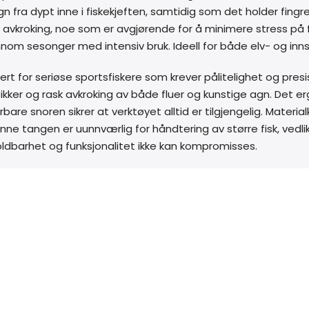
 agn fra dypt inne i fiskekjeften, samtidig som det holder fin
 avkroking, noe som er avgjørende for å minimere stress på
nnom sesonger med intensiv bruk. Ideell for både elv- og innsj
ert for seriøse sportsfiskere som krever pålitelighet og pres
r sikker og rask avkroking av både fluer og kunstige agn. De
are snoren sikrer at verktøyet alltid er tilgjengelig. Materi
nne tangen er uunnværlig for håndtering av større fisk, vedlik
holdbarhet og funksjonalitet ikke kan kompromisses.