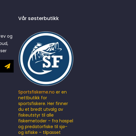
Vår søsterbutikk
rev og
bud,
lser
Sportsfiskerne.no
er en
nettbutikk for
sportsfiskere. Her finner
du et bredt utvalg av
fiskeutstyr til alle
fiskemetoder – fra haspel
og predatorfiske til sjø-
og isfiske – tilpasset