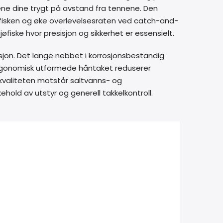
grene dine trygt på avstand fra tennene. Den
 fisken og øke overlevelsesraten ved catch-and-
øfiske hvor presisjon og sikkerhet er essensielt.
isjon. Det lange nebbet i korrosjonsbestandig
t ergonomisk utformede håntaket reduserer
alkvaliteten motstår saltvanns- og
ehold av utstyr og generell takkelkontroll.