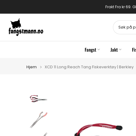
Gå
Frakt Fra kr 69.
til
innhold
Fangst
Jakt
Fi
Hjem
XCD 11 Long Reach Tang Fiskeverktøy | Berkley