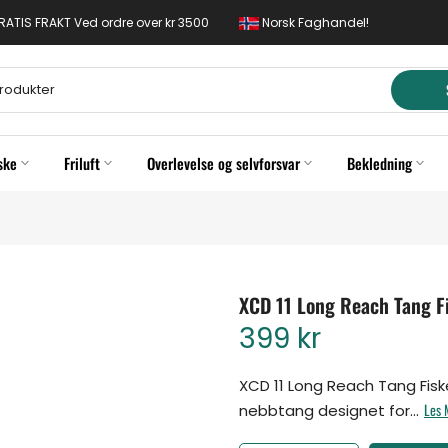
 GRATIS FRAKT Ved ordre over kr 3500
Norsk Faghandel!
ske
Friluft
Overlevelse og selvforsvar
Bekledning
XCD 11 Long Reach Tang Fi
399 kr
XCD 11 Long Reach Tang Fiske
Les 
nebbtang designet for...