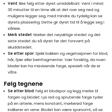
Vent
: Ikke følg etter dyret umiddelbart. Vent i minst
30 minutter til en time slik at det roer seg ned og
muligens legger seg, med mindre du tydelig kan se
dyrets plassering. Dette gir dyret tid til å legge seg i
sårleie.
Merk stedet
: Marker det nøyaktige stedet og det
siste stedet du så dyret før det forsvant på
skuddstedet.
Se etter spor
: Sjekk bakken og vegetasjonen for blod,
hår, fjær eller beinfragmenter. Vær forsiktig, da noen
blader kan ha misvisende farge, spesielt når de er
våte.
Følg tegnene
Se etter blod
: Følg et blodspor og legg merke til
fargen og blodet. Lys rød og sprutende farge tyder
på en arterie, mens konstant, mørkerød farge
indikerer en vene. Blodet kan være sparsomt, så se