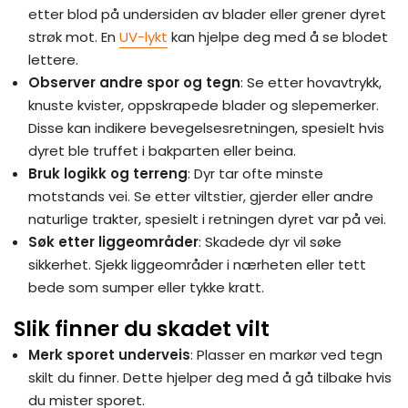
etter blod på undersiden av blader eller grener dyret
strøk mot. En
UV-lykt
kan hjelpe deg med å se blodet
lettere.
Observer andre spor og tegn
: Se etter hovavtrykk,
knuste kvister, oppskrapede blader og slepemerker.
Disse kan indikere bevegelsesretningen, spesielt hvis
dyret ble truffet i bakparten eller beina.
Bruk logikk og terreng
: Dyr tar ofte minste
motstands vei. Se etter viltstier, gjerder eller andre
naturlige trakter, spesielt i retningen dyret var på vei.
Søk etter liggeområder
: Skadede dyr vil søke
sikkerhet. Sjekk liggeområder i nærheten eller tett
bede som sumper eller tykke kratt.
Slik finner du skadet vilt
Merk sporet underveis
: Plasser en markør ved tegn
skilt du finner. Dette hjelper deg med å gå tilbake hvis
du mister sporet.