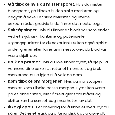
Gå tilbake hvis du mister sporet
: Hvis du mister
blodsporet, gå tilbake til den siste markøren og
begynn å søke i et sirkelmønster, og utvide
søkeområdet gradvis til du finner det neste tegn.
Søkeåpninger
: Hvis du finner et blodspor som ender
ved et skjul, søk i kantene og potensielle
utgangspunkter før du søker inni. Du kan også sjekke
under grener eller falne tømmerstokker, da blod kan
være skjult der.
Bruk en partner
: Hvis du ikke finner dyret, få hjelp. La
vennene dine søke i et rutenettmønster, og bruk
markørene du la igjen til å veilede dem.
Kom tilbake om morgenen
: Hvis du må stoppe i
mørket, kom tilbake neste morgen. Dyret kan være
på et annet sted, eller åtselfugler som kråker og
skriker kan ha samlet seg i nærheten av det.
Ikke gi opp
: Du er ansvarlig for å finne ethvert dyr du
sårer. Det er et etisk og ofte juridisk krav å gjøre alt